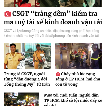
CSGT “trắng đêm” kiểm tra
ma tuý tài xế kinh doanh vận tải
CSGT và lực lượng Công an nhiều địa phương cùng phối hợp tổng
kiểm tra chất ma tuý đối với tài xế phương tiện kinh doanh vận tải...
Trung tá CSGT, người
Cháy nhà lúc rạng
từng “dẫn đường 4 đời
sáng ở TP HCM, hai cha
Tổng thống Mỹ” từ trần
con tử vong
Mưa tối cuối tuần, người dân
TP HCM khổ sở lội nước đẩy xe
về nhà