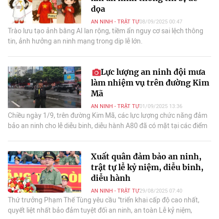
dọa
AN NINH - TRẬT TỰ
08/09/2025 00:47
Trào lưu tạo ảnh bằng AI lan rộng, tiềm ẩn nguy cơ sai lệch thông
tin, ảnh hưởng an ninh mạng trong dịp lễ lớn.
Lực lượng an ninh đội mưa
làm nhiệm vụ trên đường Kim
Mã
AN NINH - TRẬT TỰ
01/09/2025 13:36
Chiều ngày 1/9, trên đường Kim Mã, các lực lượng chức năng đảm
bảo an ninh cho lễ diễu binh, diễu hành A80 đã có mặt tại các điểm
chốt.
Xuất quân đảm bảo an ninh,
trật tự lễ kỷ niệm, diễu binh,
diễu hành
AN NINH - TRẬT TỰ
29/08/2025 07:40
Thứ trưởng Phạm Thế Tùng yêu cầu "triển khai cấp độ cao nhất,
quyết liệt nhất bảo đảm tuyệt đối an ninh, an toàn Lễ kỷ niệm,