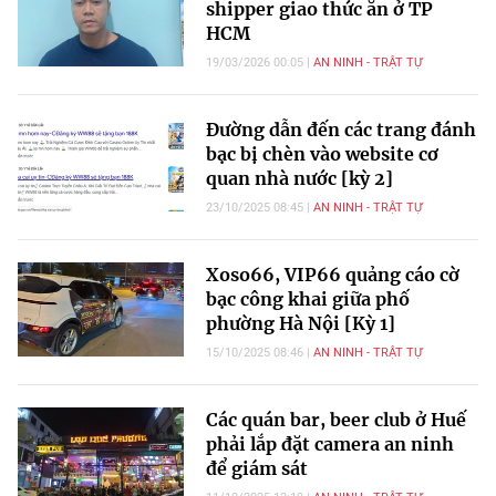
shipper giao thức ăn ở TP
HCM
19/03/2026 00:05
AN NINH - TRẬT TỰ
Đường dẫn đến các trang đánh
bạc bị chèn vào website cơ
quan nhà nước [kỳ 2]
23/10/2025 08:45
AN NINH - TRẬT TỰ
Xoso66, VIP66 quảng cáo cờ
bạc công khai giữa phố
phường Hà Nội [Kỳ 1]
15/10/2025 08:46
AN NINH - TRẬT TỰ
Các quán bar, beer club ở Huế
phải lắp đặt camera an ninh
để giám sát