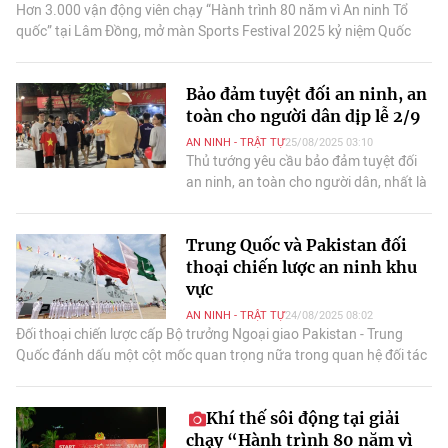
Hơn 3.000 vận động viên chạy “Hành trình 80 năm vì An ninh Tổ
quốc” tại Lâm Đồng, mở màn Sports Festival 2025 kỷ niệm Quốc
khánh, Ngày truyền thống Công an.
Bảo đảm tuyệt đối an ninh, an
toàn cho người dân dịp lễ 2/9
AN NINH - TRẬT TỰ
25/08/2025 03:10
Thủ tướng yêu cầu bảo đảm tuyệt đối
an ninh, an toàn cho người dân, nhất là
nơi diễn ra các hoạt động kỷ niệm.
Trung Quốc và Pakistan đối
thoại chiến lược an ninh khu
vực
AN NINH - TRẬT TỰ
24/08/2025 08:02
Đối thoại chiến lược cấp Bộ trưởng Ngoại giao Pakistan - Trung
Quốc đánh dấu một cột mốc quan trọng nữa trong quan hệ đối tác
ngoại giao và chiến lược hai nước.
Khí thế sôi động tại giải
chạy “Hành trình 80 năm vì