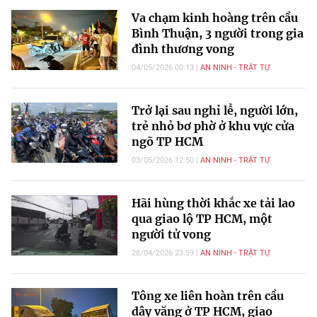
Va chạm kinh hoàng trên cầu
Bình Thuận, 3 người trong gia
đình thương vong
04/05/2026 00:13
AN NINH - TRẬT TỰ
Trở lại sau nghỉ lễ, người lớn,
trẻ nhỏ bơ phờ ở khu vực cửa
ngõ TP HCM
03/05/2026 12:50
AN NINH - TRẬT TỰ
Hãi hùng thời khắc xe tải lao
qua giao lộ TP HCM, một
người tử vong
28/04/2026 23:59
AN NINH - TRẬT TỰ
Tông xe liên hoàn trên cầu
dây văng ở TP HCM, giao