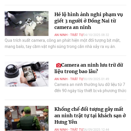
nghe, tuyên truyền và hỗ trợ.
Hé lộ hình ảnh nghi phạm vụ
giết 3 người ở Đồng Nai từ
camera an ninh
AN NINH - TRẬT TỰ
04/10/2025 08:32
Qua trích xuất camera, công an phát hiện một đối tượng bịt mặt,
mang balo, tay cầm vật nghi súng trong căn nhà xảy ra vụ án.
Camera an ninh lưu trữ dữ
liệu trong bao lâu?
AN NINH - TRẬT TỰ
30/09/2025 01:49
Camera an ninh thường lưu dữ liệu từ 7
đến 90 ngày tùy thiết bị và phương thức
lưu trữ, người dùng cần chọn giải pháp
phù hợp để không mất cảnh quay quan
Khống chế đối tượng gây mất
trọng
an ninh trật tự tại khách sạn ở
Hưng Yên
AN NINH - TRẬT TỰ
26/09/2025 12:44