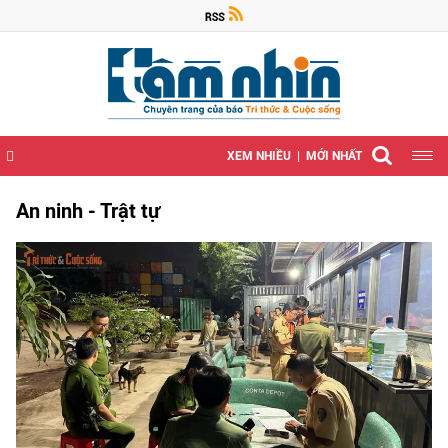
XEM NHIỀU
MỚI NHẤT
An ninh - Trật tự