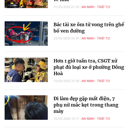
31/05/2026 01:58
AN NINH - TRẬT TỰ
Bác tài xe ôm tử vong trên ghế
bố ven đường
23/05/2026 04:39
AN NINH - TRẬT TỰ
Hơn 1 giờ tuần tra, CSGT xử
phạt đủ loại xe ở phường Đông
Hoà
15/05/2026 22:58
AN NINH - TRẬT TỰ
Đi làm đẹp gặp mất điện, 7
phụ nữ mắc kẹt trong thang
máy
10/05/2026 10:17
AN NINH - TRẬT TỰ