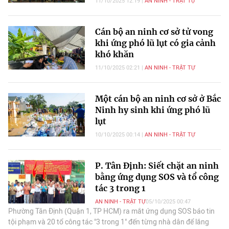
11/10/2025 12:19
AN NINH - TRẬT TỰ
Cán bộ an ninh cơ sở tử vong
khi ứng phó lũ lụt có gia cảnh
khó khăn
11/10/2025 02:21
AN NINH - TRẬT TỰ
Một cán bộ an ninh cơ sở ở Bắc
Ninh hy sinh khi ứng phó lũ
lụt
10/10/2025 00:14
AN NINH - TRẬT TỰ
P. Tân Định: Siết chặt an ninh
bằng ứng dụng SOS và tổ công
tác 3 trong 1
AN NINH - TRẬT TỰ
05/10/2025 00:47
Phường Tân Định (Quận 1, TP HCM) ra mắt ứng dụng SOS báo tin
tội phạm và 20 tổ công tác "3 trong 1" đến từng nhà dân để lắng