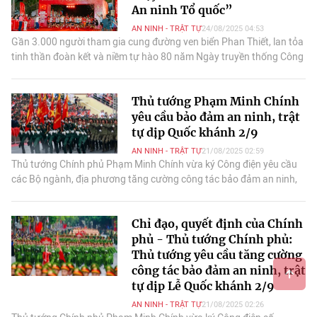
An ninh Tổ quốc”
AN NINH - TRẬT TỰ
24/08/2025 04:53
Gần 3.000 người tham gia cung đường ven biển Phan Thiết, lan tỏa
tinh thần đoàn kết và niềm tự hào 80 năm Ngày truyền thống Công
an nhân dân.
Thủ tướng Phạm Minh Chính
yêu cầu bảo đảm an ninh, trật
tự dịp Quốc khánh 2/9
AN NINH - TRẬT TỰ
21/08/2025 02:59
Thủ tướng Chính phủ Phạm Minh Chính vừa ký Công điện yêu cầu
các Bộ ngành, địa phương tăng cường công tác bảo đảm an ninh,
trật tự dịp Lễ Quốc khánh 2/9.
Chỉ đạo, quyết định của Chính
phủ - Thủ tướng Chính phủ:
Thủ tướng yêu cầu tăng cường
công tác bảo đảm an ninh, trật
tự dịp Lễ Quốc khánh 2/9
AN NINH - TRẬT TỰ
21/08/2025 02:26