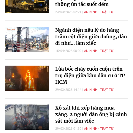
thông ùn tắc suốt đêm
23/04/2026 02:21
AN NINH - TRẬT TỰ
Ngành điện nêu lý do hàng
trăm cột điện giữa đường, dân
đi như… làm xiếc
15/04/2026 00:02
AN NINH - TRẬT TỰ
Lửa bốc cháy cuồn cuộn trên
trụ điện giữa khu dân cư ở TP
HCM
29/03/2026 14:14
AN NINH - TRẬT TỰ
Xô xát khi xếp hàng mua
xăng, 2 người đàn ông bị cảnh
sát mời làm việc
29/03/2026 01:30
AN NINH - TRẬT TỰ