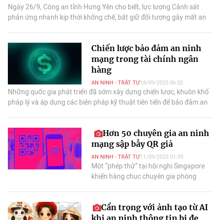
Ngày 26/9, Công an tỉnh Hưng Yên cho biết, lực lượng Cảnh sát
phản ứng nhanh kịp thời khống chế, bắt giữ đối tượng gây mất an
ninh trật tự tại khách sạn.
Chiến lược bảo đảm an ninh
mạng trong tài chính ngân
hàng
AN NINH - TRẬT TỰ
18/09/2025 06:02
Những quốc gia phát triển đã sớm xây dựng chiến lược, khuôn khổ
pháp lý và áp dụng các biện pháp kỹ thuật tiên tiến để bảo đảm an
toàn hệ thống tài chính.
Hơn 50 chuyên gia an ninh
mạng sập bẫy QR giả
AN NINH - TRẬT TỰ
11/09/2025 01:09
Một “phép thử” tại hội nghị Singapore
khiến hàng chục chuyên gia phòng
chống lừa đảo mắc bẫy QR, phơi bày sự
tinh vi của tội phạm mạng thời AI.
Cẩn trọng với ảnh tạo từ AI
khi an ninh thông tin bị đe