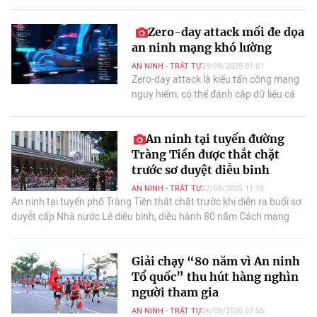
không để sơ suất nhỏ nhất xảy ra.
Zero-day attack mối đe dọa
an ninh mạng khó lường
AN NINH - TRẬT TỰ
29/08/2025 01:01
Zero-day attack là kiểu tấn công mạng
nguy hiểm, có thể đánh cắp dữ liệu cá
nhân, tài khoản ngân hàng và khiến
người dùng khó lòng tự bảo vệ.
An ninh tại tuyến đường
Tràng Tiền được thắt chặt
trước sơ duyệt diễu binh
AN NINH - TRẬT TỰ
27/08/2025 11:18
An ninh tại tuyến phố Tràng Tiền thắt chặt trước khi diễn ra buổi sơ
duyệt cấp Nhà nước Lễ diễu binh, diễu hành 80 năm Cách mạng
tháng Tám và Quốc khánh 2/9.
Giải chạy “80 năm vì An ninh
Tổ quốc” thu hút hàng nghìn
người tham gia
AN NINH - TRẬT TỰ
26/08/2025 07:55