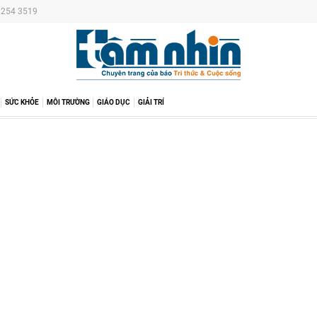
6 254 3519
SỨC KHỎE
MÔI TRƯỜNG
GIÁO DỤC
GIẢI TRÍ