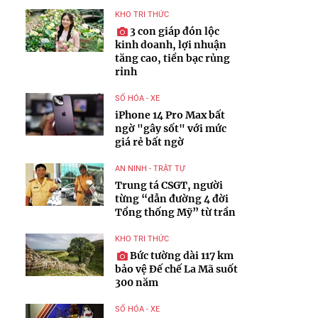
KHO TRI THỨC
3 con giáp đón lộc
kinh doanh, lợi nhuận
tăng cao, tiền bạc rủng
rỉnh
SỐ HÓA - XE
iPhone 14 Pro Max bất
ngờ "gây sốt" với mức
giá rẻ bất ngờ
AN NINH - TRẬT TỰ
Trung tá CSGT, người
từng “dẫn đường 4 đời
Tổng thống Mỹ” từ trần
KHO TRI THỨC
Bức tường dài 117 km
bảo vệ Đế chế La Mã suốt
300 năm
SỐ HÓA - XE