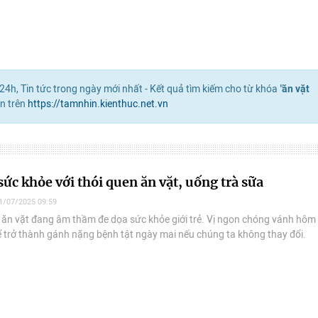
4h, Tin tức trong ngày mới nhất - Kết quả tìm kiếm cho từ khóa "
ăn vặt
n trên
https://tamnhin.kienthuc.net.vn
sức khỏe với thói quen ăn vặt, uống trà sữa
1/07/2025 09:59
 ăn vặt đang âm thầm đe dọa sức khỏe giới trẻ. Vị ngon chóng vánh hôm
ể trở thành gánh nặng bệnh tật ngày mai nếu chúng ta không thay đổi.