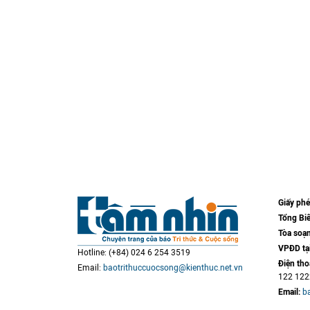
Giấy ph
Tổng Biê
Tòa soạn
VPĐD tạ
Hotline: (+84) 024 6 254 3519
Điện tho
Email:
baotrithuccuocsong@kienthuc.net.vn
122 12
Email:
b