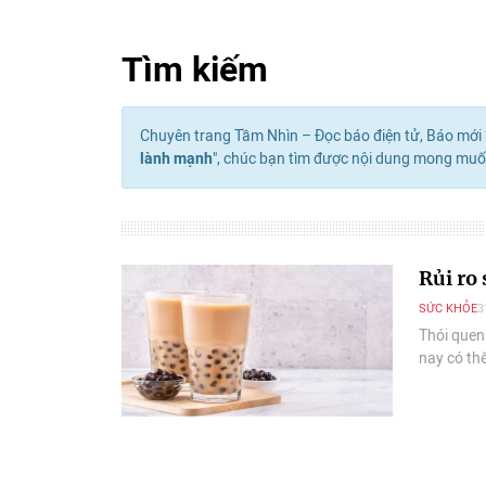
Tìm kiếm
Chuyên trang Tầm Nhìn – Đọc báo điện tử, Báo mới 2
lành mạnh
", chúc bạn tìm được nội dung mong muố
Rủi ro 
SỨC KHỎE
3
Thói quen
nay có th