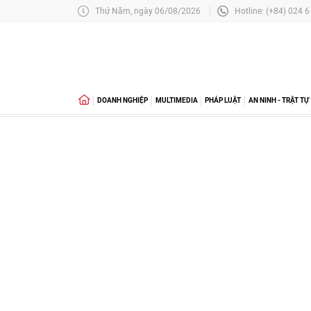
Thứ Năm, ngày 06/08/2026
Hotline: (+84) 024 
DOANH NGHIỆP
MULTIMEDIA
PHÁP LUẬT
AN NINH - TRẬT TỰ