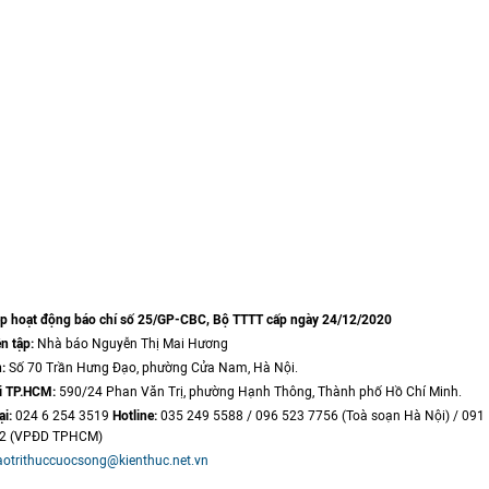
ép hoạt động báo chí số 25/GP-CBC, Bộ TTTT cấp ngày 24/12/2020
n tập:
Nhà báo Nguyễn Thị Mai Hương
:
Số 70 Trần Hưng Đạo, phường Cửa Nam, Hà Nội.
i TP.HCM:
590/24 Phan Văn Trị, phường Hạnh Thông, Thành phố Hồ Chí Minh.
ại:
024 6 254 3519
Hotline:
035 249 5588 / 096 523 7756 (Toà soạn Hà Nội) / 091
22 (VPĐD TPHCM)
aotrithuccuocsong@kienthuc.net.vn