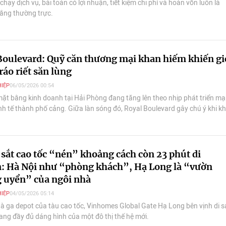
chạy dịch vụ, bài toán có lợi nhuận, tiết kiệm chi phí và hoàn vốn luôn là
lắng thường trực.
Boulevard: Quỹ căn thương mại khan hiếm khiến gi
ráo riết săn lùng
IỆP
06/05/2026 00:54
ặt bằng kinh doanh tại Hải Phòng đang tăng lên theo nhịp phát triển m
nh tế thành phố cảng. Giữa làn sóng đó, Royal Boulevard gây chú ý khi kh
 mặt tiền hiếm hoi tại Vinhomes Royal Island (Vũ Yên, Hải Phòng), hội tụ v
tâm, khả năng khai thác dòng tiền dồi dào và tiềm năng gia tăng giá trị dài
sắt cao tốc “nén” khoảng cách còn 23 phút di
: Hà Nội như “phòng khách”, Hạ Long là “vườn
 uyển” của ngôi nhà
IỆP
04/05/2026 05:14
à ga depot của tàu cao tốc, Vinhomes Global Gate Hạ Long bên vịnh di 
mang đầy đủ dáng hình của một đô thị thế hệ mới.