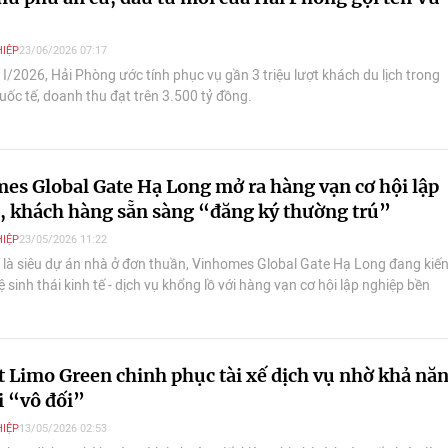
IỆP
23/06/2026 07:17
I/2026, Hải Phòng ước tính phục vụ gần 3 triệu lượt khách du lịch trong
uốc tế, doanh thu đạt trên 3.500 tỷ đồng.
es Global Gate Hạ Long mở ra hàng vạn cơ hội lập
, khách hàng sẵn sàng “đăng ký thường trú”
IỆP
23/05/2026 11:22
 là siêu dự án nhà ở đơn thuần, Vinhomes Global Gate Hạ Long đang kiế
 sinh thái kinh tế - dịch vụ khổng lồ với hàng vạn cơ hội lập nghiệp bền
 chính là “bảo chứng thép” cho khả năng thu hút khách hàng ở thực của
ị biển lớn nhất Việt Nam.
t Limo Green chinh phục tài xế dịch vụ nhờ khả nă
i “vô đối”
IỆP
13/05/2026 02:53