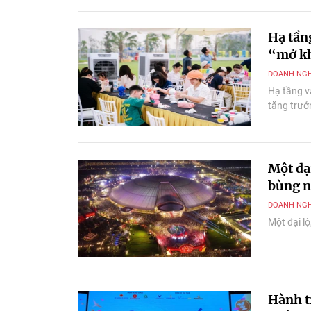
Hạ tần
“mở kh
DOANH NGH
Hạ tầng v
tăng trưở
Một đạ
bùng n
DOANH NGH
Một đại l
Hành t