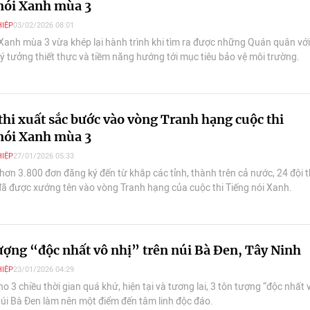
nói Xanh mùa 3
IỆP
03/02/2026 08:01
 Xanh mùa 3 vừa khép lại hành trình khi tìm ra được những Quán quân với
 ý tưởng thiết thực và tiềm năng hướng tới mục tiêu bảo vệ môi trường.
 thi xuất sắc bước vào vòng Tranh hạng cuộc thi
nói Xanh mùa 3
IỆP
27/01/2026 05:33
hơn 3.800 đơn đăng ký đến từ khắp các tỉnh, thành trên cả nước, 24 đội t
đã được xướng tên vào vòng Tranh hạng của cuộc thi Tiếng nói Xanh.
tượng “độc nhất vô nhị” trên núi Bà Đen, Tây Ninh
IỆP
23/01/2026 04:29
ho 3 chiều thời gian quá khứ, hiện tại và tương lai, 3 tôn tượng “độc nhất 
 núi Bà Đen làm nên một điểm đến tâm linh độc đáo.