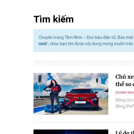
Tìm kiếm
Chuyên trang Tầm Nhìn – Đọc báo điện tử, Báo mới 2
ninh
", chúc bạn tìm được nội dung mong muốn trên
Chủ xe
thể so 
DOANH NGH
Động cơ c
đồng,VinF
đồng”.
Lý do 