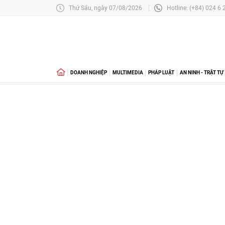
Thứ Sáu, ngày 07/08/2026
Hotline: (+84) 024 6
DOANH NGHIỆP
MULTIMEDIA
PHÁP LUẬT
AN NINH - TRẬT TỰ