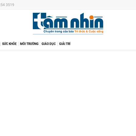
 254 3519
SỨC KHỎE
MÔI TRƯỜNG
GIÁO DỤC
GIẢI TRÍ