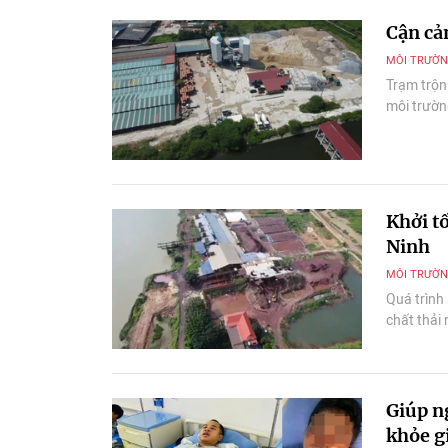
Cận ca
MÔI TRƯỜ
Trạm trộn
môi trường
Khởi tô
Ninh
MÔI TRƯỜ
Quá trình 
chất thải 
Giúp n
khỏe gi