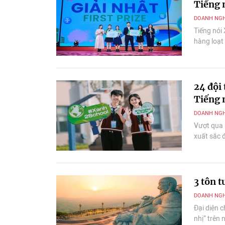
Tiếng 
DOANH NGH
Tiếng nói
hàng loạt
24 đội
Tiếng 
DOANH NGH
Vượt qua 
xuất sắc 
3 tôn 
DOANH NGH
Đại diện c
nhị” trên