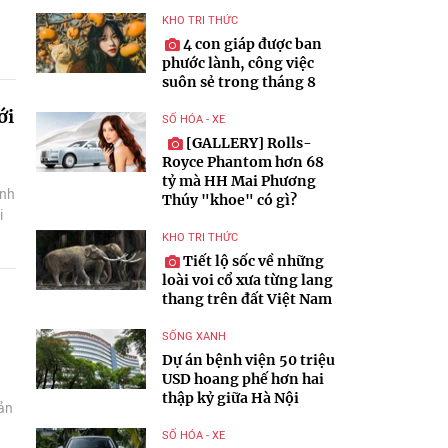
KHO TRI THỨC
4 con giáp được ban
phước lành, công việc
suôn sẻ trong tháng 8
ới
SỐ HÓA - XE
[GALLERY] Rolls-
Royce Phantom hơn 68
tỷ mà HH Mai Phương
ạnh
Thúy "khoe" có gì?
i
ị
KHO TRI THỨC
Tiết lộ sốc về những
loài voi cổ xưa từng lang
thang trên đất Việt Nam
SỐNG XANH
Dự án bệnh viện 50 triệu
USD hoang phế hơn hai
thập kỷ giữa Hà Nội
sản
SỐ HÓA - XE