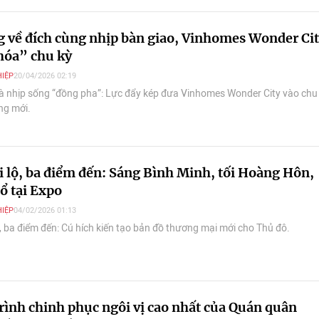
g về đích cùng nhịp bàn giao, Vinhomes Wonder Ci
óa” chu kỳ
IỆP
20/04/2026 02:19
à nhịp sống “đồng pha”: Lực đẩy kép đưa Vinhomes Wonder City vào chu
ng mới.
i lộ, ba điểm đến: Sáng Bình Minh, tối Hoàng Hôn,
ổ tại Expo
IỆP
04/02/2026 01:13
ộ, ba điểm đến: Cú hích kiến tạo bản đồ thương mại mới cho Thủ đô.
rình chinh phục ngôi vị cao nhất của Quán quân