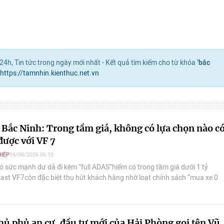
4h, Tin tức trong ngày mới nhất - Kết quả tìm kiếm cho từ khóa "
bắc
https://tamnhin.kienthuc.net.vn
 Bắc Ninh: Trong tầm giá, không có lựa chọn nào c
được với VF 7
IỆP
16/06/2026 06:10
ó sức mạnh dư dả đi kèm “full ADAS”hiếm có trong tầm giá dưới 1 tỷ
ast VF7còn đặc biệt thu hút khách hàng nhờ loạt chính sách “mua xe 0
thủ phủ an cư, đầu tư mới của Hải Phòng gọi tên Vũ