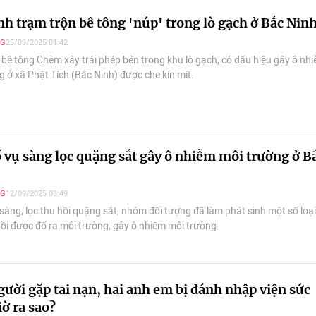
̉nh trạm trộn bê tông 'núp' trong lò gạch ở Bắc Nin
NG
25/09/2025 01:42
 bê tông Chèm xây trái phép bên trong khu lò gạch, có dấu hiệu gây ô nhi
 ở xã Phật Tích (Bắc Ninh) được che kín mít.
́ vụ sàng lọc quặng sắt gây ô nhiễm môi trường ở Bă
NG
12/09/2025 03:49
sàng, lọc thu hồi quặng sắt, nhóm đối tượng đã làm phát sinh một số loại
rồi được đổ ra môi trường, gây ô nhiễm môi trường.
gười gặp tai nạn, hai anh em bị đánh nhập viện sức
ờ ra sao?