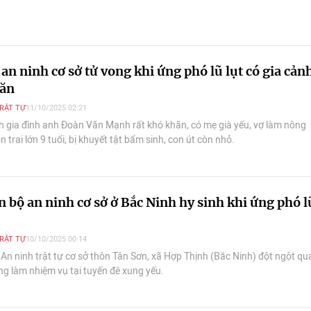
 an ninh cơ sở tử vong khi ứng phó lũ lụt có gia cản
hăn
TRẬT TỰ
11/10/2025 02:21
 gia đình anh Đoàn Văn Mạnh rất khó khăn, có mẹ già yếu, vợ làm nông
n trai lớn 9 tuổi, bị khuyết tật bẩm sinh, con út còn nhỏ.
 bộ an ninh cơ sở ở Bắc Ninh hy sinh khi ứng phó l
TRẬT TỰ
10/10/2025 00:14
 An ninh trật tự cơ sở thôn Tân Sơn, xã Hợp Thịnh (Bắc Ninh) đột ngột qu
ang làm nhiệm vụ tại tuyến đê xung yếu.