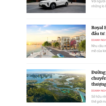
Với người 
những lo 
Royal 
đầu tư 
DOANH NGH
Nhu cầu m
mẽ của ki
là quỹ căn
trí trung 
hạn.
Đường 
chuyển
thượng
DOANH NGH
Sở hữu nh
thế giới 