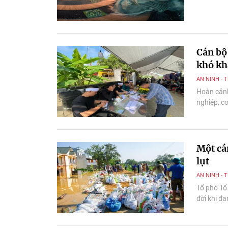
Cán bộ
khó k
AN NINH - 
Hoàn cảnh
nghiệp, co
Một cán
lụt
AN NINH - 
Tổ phó Tổ
đời khi đ