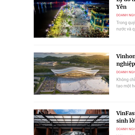
Yên
DOANH NGH
Trong quý 
nước và q
Vinhom
nghiệp
DOANH NGH
Không chỉ
tạo một hệ
vững. Đây
siêu đô th
VinFas
sinh lờ
DOANH NGH