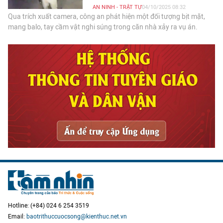
AN NINH - TRẬT TỰ
04/10/2025 08:32
Qua trích xuất camera, công an phát hiện một đối tượng bịt mặt,
mang balo, tay cầm vật nghi súng trong căn nhà xảy ra vụ án.
Hotline: (+84) 024 6 254 3519
Email:
baotrithuccuocsong@kienthuc.net.vn