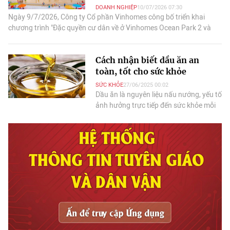
DOANH NGHIỆP
10/07/2026 07:30
Ngày 9/7/2026, Công ty Cổ phần Vinhomes công bố triển khai
chương trình "Đặc quyền cư dân về ở Vinhomes Ocean Park 2 và
3"với loạt quyền lợi hấp dẫn nhất.
Cách nhận biết dầu ăn an
toàn, tốt cho sức khỏe
SỨC KHỎE
27/06/2025 00:02
Dầu ăn là nguyên liệu nấu nướng, yếu tố
ảnh hưởng trực tiếp đến sức khỏe mỗi
người, nên cần tuyệt đối lựa chọn dầu
an toàn.