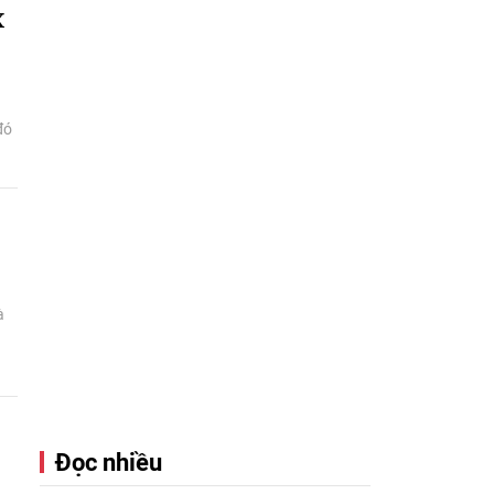
X
đó
à
Đọc nhiều