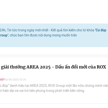
4h, Tin tức trong ngày mới nhất - Kết quả tìm kiếm cho từ khóa "
Cú đúp
Group
", chúc bạn tìm được nội dung mong muốn trên
 giải thưởng AREA 2025 - Dấu ấn đổi mới của ROX
IỆP
30/06/2025 03:24
cú đúp” danh hiệu tại AREA 2025, ROX Group một lần nữa chứng minh nă
rị hiện đại và vai trò tiên phong trong phát triển bền vững.