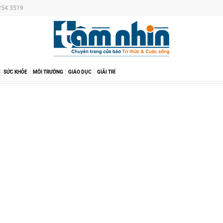
 254 3519
SỨC KHỎE
MÔI TRƯỜNG
GIÁO DỤC
GIẢI TRÍ