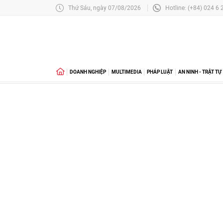
Thứ Sáu, ngày 07/08/2026
Hotline: (+84) 024 6
DOANH NGHIỆP
MULTIMEDIA
PHÁP LUẬT
AN NINH - TRẬT TỰ