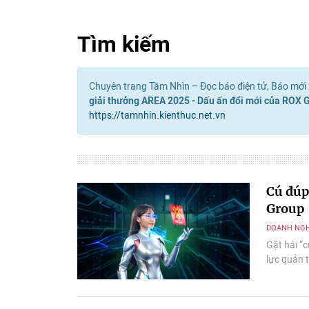
Tìm kiếm
Chuyên trang Tầm Nhìn – Đọc báo điện tử, Báo mới 2
giải thưởng AREA 2025 - Dấu ấn đổi mới của ROX 
https://tamnhin.kienthuc.net.vn
Cú đúp
Group
DOANH NGH
Gặt hái “
lực quản t