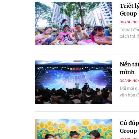
Triết 
Group
DOANH NGH
Từ bất độ
cách trả l
có thể cùn
Nền tả
mình
DOANH NGH
Đổi mới qu
văn hóa đ
Cú đúp
Group