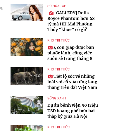
SỐ HÓA - XE
ng
[GALLERY] Rolls-
Royce Phantom hơn 68
tỷ mà HH Mai Phương
Thúy "khoe" có gì?
KHO TRI THỨC
4 con giáp được ban
phước lành, công việc
suôn sẻ trong tháng 8
KHO TRI THỨC
Tiết lộ sốc về những
loài voi cổ xưa từng lang
thang trên đất Việt Nam
SỐNG XANH
Dự án bệnh viện 50 triệu
USD hoang phế hơn hai
thập kỷ giữa Hà Nội
KHO TRI THỨC