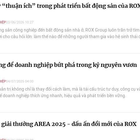
lý “thuận ích” trong phát triển bất động sản của RO
IỆP
03/06/2026 10:27
ng sản công nghiệp đến bất động sản nhà ở, ROX Group luôn trăn trở tìm
ời cho câu hỏi lớn: làm thế nào để những người tham gia vào hệ sinh thái 
g hưởng lợi và cùng phát triển.
ng để doanh nghiệp bứt phá trong kỷ nguyên vươn
IỆP
04/07/2025 04:00
ản trị không chỉ là thay đổi cách làm, mà là tái cấu trúc tư duy, công cụ v
ể doanh nghiệp thích ứng nhanh, hiệu quả và phát triển bền vững.
 giải thưởng AREA 2025 - dấu ấn đổi mới của ROX