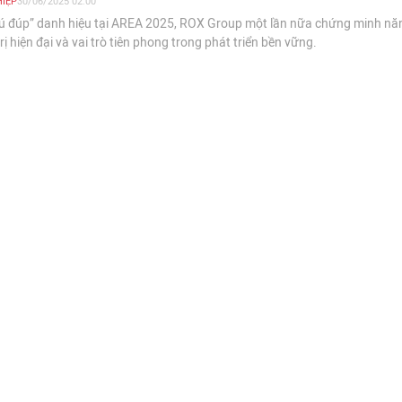
IỆP
30/06/2025 02:00
cú đúp” danh hiệu tại AREA 2025, ROX Group một lần nữa chứng minh nă
rị hiện đại và vai trò tiên phong trong phát triển bền vững.