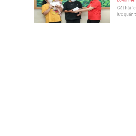
DOANH NGH
Gặt hái “
lực quản t