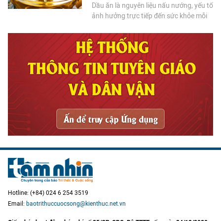
Dầu ăn là nguyên liệu nấu nướng, yếu tố
ảnh hưởng trực tiếp đến sức khỏe mỗi
người, nên cần tuyệt đối lựa chọn dầu
an toàn.
Hotline: (+84) 024 6 254 3519
Email:
baotrithuccuocsong@kienthuc.net.vn