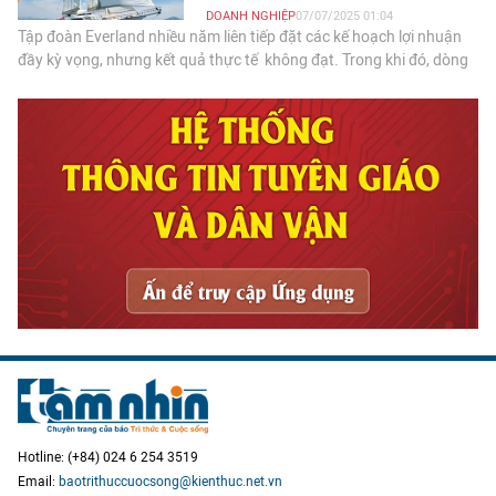
DOANH NGHIỆP
07/07/2025 01:04
Tập đoàn Everland nhiều năm liên tiếp đặt các kế hoạch lợi nhuận
đầy kỳ vọng, nhưng kết quả thực tế không đạt. Trong khi đó, dòng
tiền từ hoạt động kinh doanh liên tục âm hàng trăm tỷ đồng. Dù
quý 1/2025 có tín hiệu phục hồi nhẹ, bài toán dòng tiền vẫn còn là
dấu hỏi lớn.
Hotline: (+84) 024 6 254 3519
Email:
baotrithuccuocsong@kienthuc.net.vn