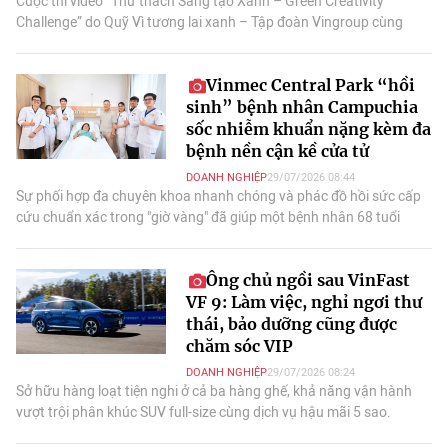
Cuộc thi video “Thử thách Sáng tạo Xanh – Green Creativity
Challenge” do Quỹ Vì tương lai xanh – Tập đoàn Vingroup cùng
Công ty Cổ phần Phát triển Điện ảnh V-Film và Đoàn Thanh niên Bộ
Nông nghiệp và Môi trường phối hợp tổ chức đã chính thức khép lại
Vinmec Central Park “hồi
với chiến thắng thuộc về đội Anahata (Hà Nội).
sinh” bệnh nhân Campuchia
sốc nhiễm khuẩn nặng kèm đa
bệnh nền cận kề cửa tử
DOANH NGHIỆP
29/07/2026 08:44
Sự phối hợp đa chuyên khoa nhanh chóng và phác đồ hồi sức cấp
cứu chuẩn xác trong "giờ vàng" đã giúp một bệnh nhân 68 tuổi
người Campuchia qua cơn nguy kịch.
Ông chủ ngồi sau VinFast
VF 9: Làm việc, nghỉ ngơi thư
thái, bảo dưỡng cũng được
chăm sóc VIP
DOANH NGHIỆP
29/07/2026 08:24
Sở hữu hàng loạt tiện nghi ở cả ba hàng ghế, khả năng vận hành
vượt trội phân khúc SUV full-size cùng dịch vụ hậu mãi 5 sao.