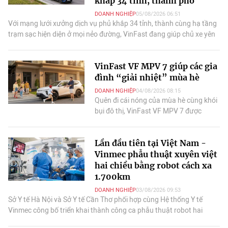
khắp 34 tỉnh, thành phố
DOANH NGHIỆP
05/08/2026 06:51
Với mạng lưới xưởng dịch vụ phủ khắp 34 tỉnh, thành cùng hạ tầng
trạm sạc hiện diện ở mọi nẻo đường, VinFast đang giúp chủ xe yên
tâm trên mọi hành trình.
VinFast VF MPV 7 giúp các gia
đình “giải nhiệt” mùa hè
DOANH NGHIỆP
04/08/2026 08:15
Quên đi cái nóng của mùa hè cùng khói
bụi đô thị, VinFast VF MPV 7 được
nhiều gia đình Việt ưu tiên lựa chọn cho
các chuyến du lịch nhờ chi phí và tiện
Lần đầu tiên tại Việt Nam -
ích.
Vinmec phẫu thuật xuyên việt
hai chiều bằng robot cách xa
1.700km
DOANH NGHIỆP
03/08/2026 09:53
Sở Y tế Hà Nội và Sở Y tế Cần Thơ phối hợp cùng Hệ thống Y tế
Vinmec công bố triển khai thành công ca phẫu thuật robot hai
chiều từ xa đầu tiên tại Việt Nam.