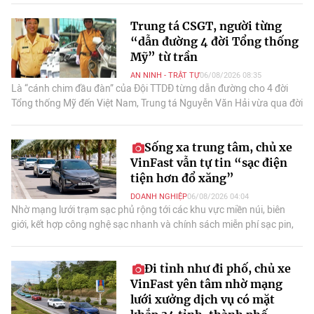
dụng robot CORI tại Bệnh viện Đa khoa Vinmec Hải Phòng đã giúp
Trung tá CSGT, người từng
bệnh nhân tìm lại bước đi vững chãi sau nhiều năm.
“dẫn đường 4 đời Tổng thống
Mỹ” từ trần
AN NINH - TRẬT TỰ
06/08/2026 08:35
Là “cánh chim đầu đàn” của Đội TTDĐ từng dẫn đường cho 4 đời
Tổng thống Mỹ đến Việt Nam, Trung tá Nguyễn Văn Hải vừa qua đời
trong sự tiếc thương của đồng đội…
Sống xa trung tâm, chủ xe
VinFast vẫn tự tin “sạc điện
tiện hơn đổ xăng”
DOANH NGHIỆP
06/08/2026 04:04
Nhờ mạng lưới trạm sạc phủ rộng tới các khu vực miền núi, biên
giới, kết hợp công nghệ sạc nhanh và chính sách miễn phí sạc pin,
việc sử dụng ô tô điện VinFast ngày càng thuận tiện ngay cả với
người dân sống xa trung tâm.
Đi tỉnh như đi phố, chủ xe
VinFast yên tâm nhờ mạng
lưới xưởng dịch vụ có mặt