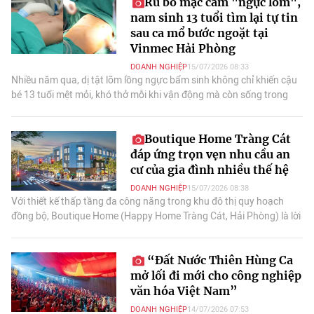
Rũ bỏ mặc cảm "ngực lõm",
nam sinh 13 tuổi tìm lại tự tin
sau ca mổ bước ngoặt tại
Vinmec Hải Phòng
DOANH NGHIỆP
15/07/2026 08:33
Nhiều năm qua, dị tật lõm lồng ngực bẩm sinh không chỉ khiến cậu
bé 13 tuổi mệt mỏi, khó thở mỗi khi vận động mà còn sống trong
mặc cảm, né tránh bạn bè.
Boutique Home Tràng Cát
đáp ứng trọn vẹn nhu cầu an
cư của gia đình nhiều thế hệ
DOANH NGHIỆP
15/07/2026 08:38
Với thiết kế thấp tầng đa công năng trong khu đô thị quy hoạch
đồng bộ, Boutique Home (Happy Home Tràng Cát, Hải Phòng) là lời
giải hoàn hảo cho nhu cầu đó.
“Đất Nước Thiên Hùng Ca
mở lối đi mới cho công nghiệp
văn hóa Việt Nam”
DOANH NGHIỆP
14/07/2026 07:53