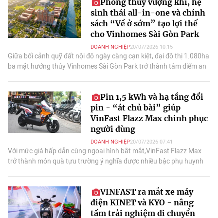
Phong thủy vượng khí, hệ
sinh thái all-in-one và chính
sách “Về ở sớm” tạo lợi thế
cho Vinhomes Sài Gòn Park
DOANH NGHIỆP
20/07/2026 10:15
Giữa bối cảnh quỹ đất nội đô ngày càng cạn kiệt, đại đô thị 1.080ha
ba mặt hướng thủy Vinhomes Sài Gòn Park trở thành tâm điểm an
cư, đầu tư tăng trưởng.
Pin 1,5 kWh và hạ tầng đổi
pin - “át chủ bài” giúp
VinFast Flazz Max chinh phục
người dùng
DOANH NGHIỆP
20/07/2026 07:41
Với mức giá hấp dẫn cùng ngoại hình bắt mắt,VinFast Flazz Max
trở thành món quà tựu trường ý nghĩa được nhiều bậc phụ huynh
dành cho con trước thềm năm học mới.
VINFAST ra mắt xe máy
điện KINET và KYO - nâng
tầm trải nghiệm di chuyển