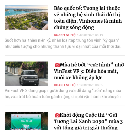
Báo quốc tế: Tương lai thuộc
về những hệ sinh thái đô thị
toàn diện, Vinhomes là minh
chứng sống động
DOANH NGHIỆP
03/08/2026 04:19
Suốt hơn hai thiên niên kỷ, nhân loại tập trung tôn vinh "kỳ quan"
như biểu tượng cho những thành tựu vĩ đại nhất của mỗi thời đại.
Mùa hè bớt “cực hình” nhờ
VinFast VF 3: Điều hòa mát,
nuôi xe không áp lực
DOANH NGHIỆP
01/08/2026 08:35
VinFast VF 3 đang giúp người dùng vừa dễ dàng “trốn” nắng mùa
hè, vừa trút bỏ hoàn toàn gánh nặng chi phí vận hành khi chuyển
đổi từ xe máy lên ô tô.
Khởi động Cuộc thi “Gửi
Tương Lai Xanh 2050” mùa 3
với tổng giá trị giải thưởng