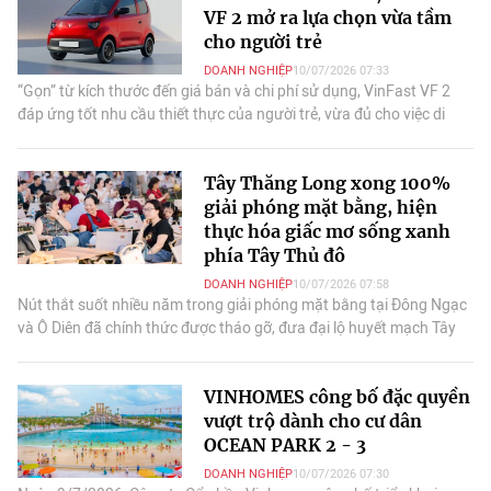
VF 2 mở ra lựa chọn vừa tầm
cho người trẻ
DOANH NGHIỆP
10/07/2026 07:33
“Gọn” từ kích thước đến giá bán và chi phí sử dụng, VinFast VF 2
đáp ứng tốt nhu cầu thiết thực của người trẻ, vừa đủ cho việc di
chuyển vừa không tạo áp.
Tây Thăng Long xong 100%
giải phóng mặt bằng, hiện
thực hóa giấc mơ sống xanh
phía Tây Thủ đô
DOANH NGHIỆP
10/07/2026 07:58
Nút thắt suốt nhiều năm trong giải phóng mặt bằng tại Đông Ngạc
và Ô Diên đã chính thức được tháo gỡ, đưa đại lộ huyết mạch Tây
Thăng Long bước vào thi công.
VINHOMES công bố đặc quyền
vượt trộ dành cho cư dân
OCEAN PARK 2 - 3
DOANH NGHIỆP
10/07/2026 07:30