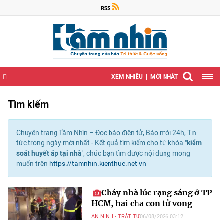
XEM NHIỀU
MỚI NHẤT
Tìm kiếm
Chuyên trang Tầm Nhìn – Đọc báo điện tử, Báo mới 24h, Tin
tức trong ngày mới nhất - Kết quả tìm kiếm cho từ khóa "
kiểm
soát huyết áp tại nhà
", chúc bạn tìm được nội dung mong
muốn trên
https://tamnhin.kienthuc.net.vn
Cháy nhà lúc rạng sáng ở TP
HCM, hai cha con tử vong
AN NINH - TRẬT TỰ
06/08/2026 03:12