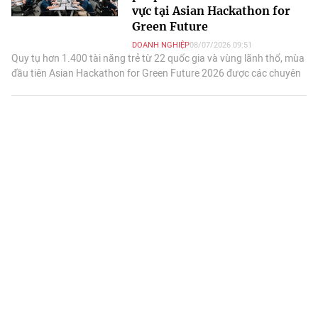
vực tại Asian Hackathon for
Green Future
DOANH NGHIỆP
08/07/2026 09:51
Quy tụ hơn 1.400 tài năng trẻ từ 22 quốc gia và vùng lãnh thổ, mùa
đầu tiên Asian Hackathon for Green Future 2026 được các chuyên
gia đánh giá là vườn ươm hiếm.
Vinmec Hạ Long giải cứu cụ bà
88 tuổi bị khối u giáp khổng lồ
chèn ép đường thở suốt 18
năm
DOANH NGHIỆP
07/07/2026 07:35
Mang khối u tuyến giáp khổng lồ suốt gần hai thập kỷ, cụ bà
Nguyễn Thị Cạnh (88 tuổi, Quảng Ninh) từng bị nhiều bệnh viện từ
chối phẫu thuật do rủi ro quá lớn.
Có thêm hàng vạn khách từ
hơn 30 tòa chung cư lân cận,
nhà đầu tư Vịnh Bình Minh 1
“mở hàng là thấy tiền về”