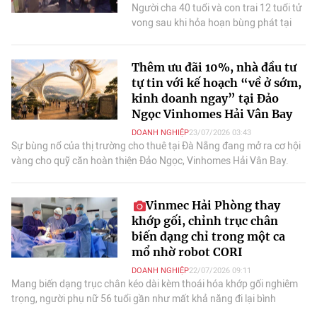
Người cha 40 tuổi và con trai 12 tuổi tử
vong sau khi hỏa hoạn bùng phát tại
căn nhà trên đường Nguyễn Văn Đậu,
TP HCM vào rạng sáng 6/8.
Thêm ưu đãi 10%, nhà đầu tư
tự tin với kế hoạch “về ở sớm,
kinh doanh ngay” tại Đảo
Ngọc Vinhomes Hải Vân Bay
DOANH NGHIỆP
23/07/2026 03:43
Sự bùng nổ của thị trường cho thuê tại Đà Nẵng đang mở ra cơ hội
vàng cho quỹ căn hoàn thiện Đảo Ngọc, Vinhomes Hải Vân Bay.
Vinmec Hải Phòng thay
khớp gối, chỉnh trục chân
biến dạng chỉ trong một ca
mổ nhờ robot CORI
DOANH NGHIỆP
22/07/2026 09:11
Mang biến dạng trục chân kéo dài kèm thoái hóa khớp gối nghiêm
trọng, người phụ nữ 56 tuổi gần như mất khả năng đi lại bình
thường. Thế nhưng, bước ngoặt y khoa từ ca thay khớp gối ứng