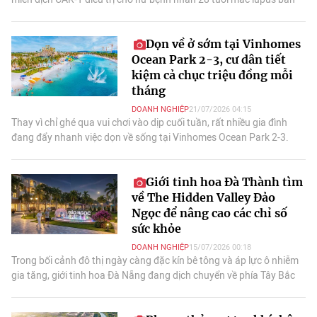
đỏ kèm tổn thương thận nặng.
Dọn về ở sớm tại Vinhomes
Ocean Park 2-3, cư dân tiết
kiệm cả chục triệu đồng mỗi
tháng
DOANH NGHIỆP
21/07/2026 04:15
Thay vì chỉ ghé qua vui chơi vào dịp cuối tuần, rất nhiều gia đình
đang đẩy nhanh việc dọn về sống tại Vinhomes Ocean Park 2-3.
Giới tinh hoa Đà Thành tìm
về The Hidden Valley Đảo
Ngọc để nâng cao các chỉ số
sức khỏe
DOANH NGHIỆP
15/07/2026 00:18
Trong bối cảnh đô thị ngày càng đặc kín bê tông và áp lực ô nhiễm
gia tăng, giới tinh hoa Đà Nẵng đang dịch chuyển về phía Tây Bắc
để tìm kiếm tài sản quý giá.