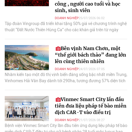
công , người cao tuổi và học
sinh, sinh viên
DOANH NGHIỆP
25/07/2026 06:02
Tập đoàn Vingroup đã triển khai tặng 50% giá vé chương trình nghệ
thuật “Đất Nước Thiên Hùng Ca” cho các khán giả trên từ ngày
10/07//2026 đến ngày 31/08/2026.
Bên vịnh Nam Chơn, một
“thế giới bách thảo” đang lớn
lên cùng thiên nhiên
DOANH NGHIỆP
24/07/2026 07:05
Nhằm kiến tạo một đô thị vịnh biển đáng sống bậc nhất miền Trung,
Vinhomes Hải Vân Bay dành tới 290ha, tương đương 57% diện tích
toàn khu cho mảng xanh.
Vinmec Smart City lần đầu
tiên đưa liệu pháp tế bào miễn
dịch CAR-T vào điều trị
DOANH NGHIỆP
21/07/2026 08:27
Bệnh viện Vinmec Smart City lần đầu tiên ứng dụng liệu pháp tế bào
miễn dịch CAR-T điều trị cho nữ bệnh nhân 28 tuổi mắc lupus ban