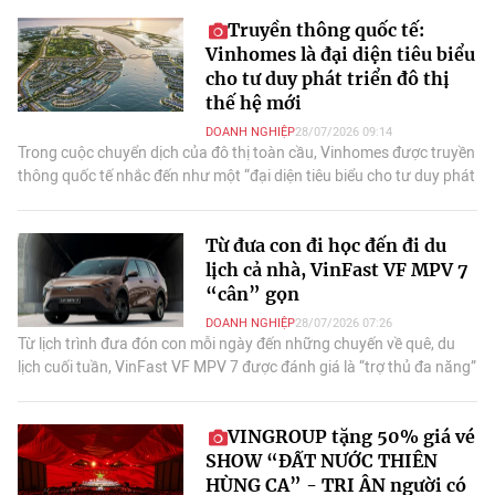
Truyền thông quốc tế:
Vinhomes là đại diện tiêu biểu
cho tư duy phát triển đô thị
thế hệ mới
DOANH NGHIỆP
28/07/2026 09:14
Trong cuộc chuyển dịch của đô thị toàn cầu, Vinhomes được truyền
thông quốc tế nhắc đến như một “đại diện tiêu biểu cho tư duy phát
triển đô thị thế hệ mới”.
Từ đưa con đi học đến đi du
lịch cả nhà, VinFast VF MPV 7
“cân” gọn
DOANH NGHIỆP
28/07/2026 07:26
Từ lịch trình đưa đón con mỗi ngày đến những chuyến về quê, du
lịch cuối tuần, VinFast VF MPV 7 được đánh giá là “trợ thủ đa năng”
nhờ không gian.
VINGROUP tặng 50% giá vé
SHOW “ĐẤT NƯỚC THIÊN
HÙNG CA” - TRI ÂN người có