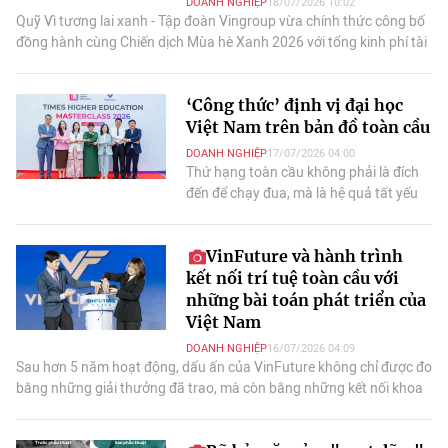
DOANH NGHIỆP
18/07/2026 10:02
Quỹ Vì tương lai xanh - Tập đoàn Vingroup vừa chính thức công bố
đồng hành cùng Chiến dịch Mùa hè Xanh 2026 với tổng kinh phí tài
trợ gần 3,5 tỷ đồng.
‘Công thức’ định vị đại học
Việt Nam trên bản đồ toàn cầu
DOANH NGHIỆP
17/07/2026 04:00
Thứ hạng toàn cầu không phải là đích
đến để chạy đua, mà là hệ quả tất yếu
của việc xây dựng “nội lực” xuất sắc,
bản lĩnh chấp nhận "đánh đổi" .
VinFuture và hành trình
kết nối trí tuệ toàn cầu với
những bài toán phát triển của
Việt Nam
DOANH NGHIỆP
16/07/2026 04:09
Sau hơn 5 năm hoạt động, dấu ấn của VinFuture không chỉ được đo
bằng những giải thưởng đã trao, mà còn bằng những kết nối khoa
học đang tiếp tục tạo ra giá trị.