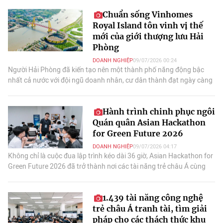
Chuẩn sống Vinhomes
Royal Island tôn vinh vị thế
mới của giới thượng lưu Hải
Phòng
DOANH NGHIỆP
09/07/2026 00:24
Người Hải Phòng đã kiến tạo nên một thành phố năng động bậc
nhất cả nước với đội ngũ doanh nhân, cư dân thành đạt ngày càng
đông đảo.
Hành trình chinh phục ngôi
Quán quân Asian Hackathon
for Green Future 2026
DOANH NGHIỆP
09/07/2026 04:17
Không chỉ là cuộc đua lập trình kéo dài 36 giờ, Asian Hackathon for
Green Future 2026 đã trở thành nơi các tài năng trẻ châu Á cùng
biến những bài toán môi trường thành các ý tưởng công nghệ, mở
ra nhiều hướng tiếp cận mới cho phát triển bền vững.
1.439 tài năng công nghệ
trẻ châu Á tranh tài, tìm giải
pháp cho các thách thức khu