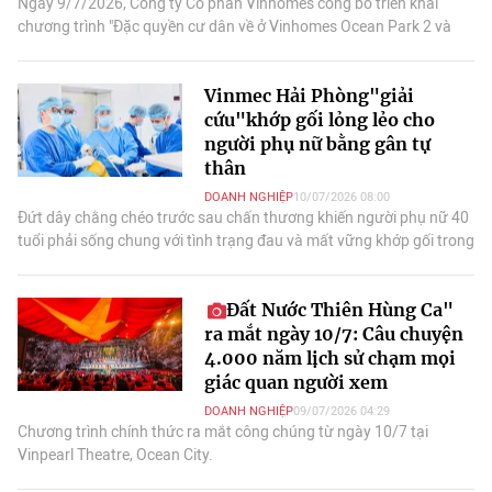
Ngày 9/7/2026, Công ty Cổ phần Vinhomes công bố triển khai
chương trình "Đặc quyền cư dân về ở Vinhomes Ocean Park 2 và
3"với loạt quyền lợi hấp dẫn nhất.
Vinmec Hải Phòng"giải
cứu"khớp gối lỏng lẻo cho
người phụ nữ bằng gân tự
thân
DOANH NGHIỆP
10/07/2026 08:00
Đứt dây chằng chéo trước sau chấn thương khiến người phụ nữ 40
tuổi phải sống chung với tình trạng đau và mất vững khớp gối trong
suốt 1 năm.
Đất Nước Thiên Hùng Ca"
ra mắt ngày 10/7: Câu chuyện
4.000 năm lịch sử chạm mọi
giác quan người xem
DOANH NGHIỆP
09/07/2026 04:29
Chương trình chính thức ra mắt công chúng từ ngày 10/7 tại
Vinpearl Theatre, Ocean City.