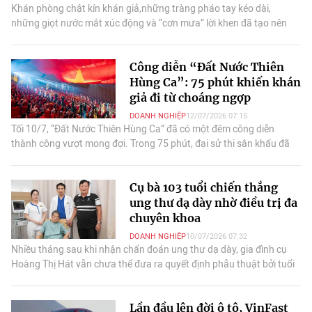
Khán phòng chật kín khán giả,những tràng pháo tay kéo dài,
những giọt nước mắt xúc động và “cơn mưa” lời khen đã tạo nên
sức lan tỏa cho “Đất Nước Thiên Hùng Ca”.
Công diễn “Đất Nước Thiên
Hùng Ca”: 75 phút khiến khán
giả đi từ choáng ngợp
DOANH NGHIỆP
12/07/2026 07:15
Tối 10/7, “Đất Nước Thiên Hùng Ca” đã có một đêm công diễn
thành công vượt mong đợi. Trong 75 phút, đại sử thi sân khấu đã
chinh phục khán giả bằng những
Cụ bà 103 tuổi chiến thắng
ung thư dạ dày nhờ điều trị đa
chuyên khoa
DOANH NGHIỆP
10/07/2026 07:32
Nhiều tháng sau khi nhận chẩn đoán ung thư dạ dày, gia đình cụ
Hoàng Thị Hát vẫn chưa thể đưa ra quyết định phẫu thuật bởi tuổi
cụ đã ngoài 100.
Lần đầu lên đời ô tô, VinFast