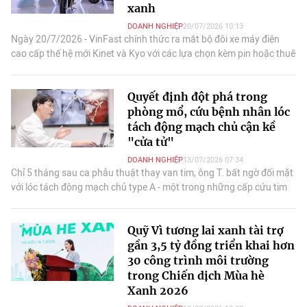
xanh
DOANH NGHIỆP
20/07/2026 10:13
Ngày 20/7/2026 - VinFast chính thức ra mắt bộ đôi xe máy điện
cao cấp thế hệ mới Kinet và Kyo với các lựa chọn kèm pin hoặc thuê
pin để đổi linh hoạt tại trạm.
Quyết định đột phá trong
phòng mổ, cứu bệnh nhân lóc
tách động mạch chủ cận kề
"cửa tử"
DOANH NGHIỆP
13/07/2026 07:34
Chỉ 5 tháng sau ca phẫu thuật thay van tim, ông T. bất ngờ đối mặt
với lóc tách động mạch chủ type A - một trong những cấp cứu tim
mạch nguy hiểm nhất.
Quỹ Vì tương lai xanh tài trợ
gần 3,5 tỷ đồng triển khai hơn
30 công trình môi trường
trong Chiến dịch Mùa hè
Xanh 2026