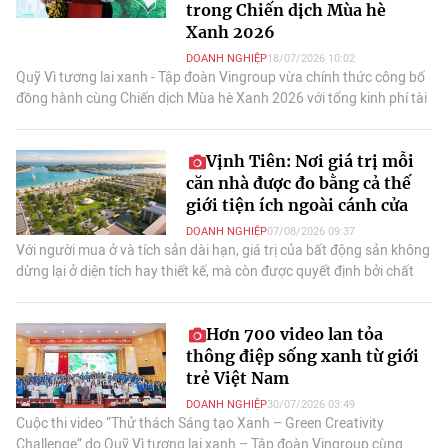
trong Chiến dịch Mùa hè
Xanh 2026
DOANH NGHIỆP
18/07/2026 10:02
Quỹ Vì tương lai xanh - Tập đoàn Vingroup vừa chính thức công bố
đồng hành cùng Chiến dịch Mùa hè Xanh 2026 với tổng kinh phí tài
trợ gần 3,5 tỷ đồng.
Vịnh Tiên: Nơi giá trị mỗi
căn nhà được đo bằng cả thế
giới tiện ích ngoài cánh cửa
DOANH NGHIỆP
07/08/2026 09:37
Với người mua ở và tích sản dài hạn, giá trị của bất động sản không
dừng lại ở diện tích hay thiết kế, mà còn được quyết định bởi chất
lượng môi trường sống.
Hơn 700 video lan tỏa
thông điệp sống xanh từ giới
trẻ Việt Nam
DOANH NGHIỆP
30/07/2026 03:49
Cuộc thi video “Thử thách Sáng tạo Xanh – Green Creativity
Challenge” do Quỹ Vì tương lai xanh – Tập đoàn Vingroup cùng