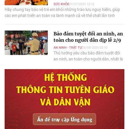
SỨC KHỎE
01/07/2025 12:12
Hãy chung tay bảo vệ trẻ em khỏi những trào lưu nguy hiểm, giúp
các em phát triển an toàn và lành mạnh cả về thể chất lẫn tinh
thần.
Bảo đảm tuyệt đối an ninh, an
toàn cho người dân dịp lễ 2/9
AN NINH - TRẬT TỰ
25/08/2025 03:10
Thủ tướng yêu cầu bảo đảm tuyệt đối
an ninh, an toàn cho người dân, nhất là
nơi diễn ra các hoạt động kỷ niệm.