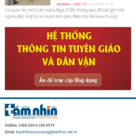
AN NINH - TRẬT TỰ
22/07/2025 11:29
Cơ quan An ninh Liên bang Nga (FSB) thông báo đã bắt giữ một
người đàn ông bị cáo buộc làm gián điệp cho Ukraine ở vùng
Ryazan.
Hotline: (+84) 024 6 254 3519
Email:
baotrithuccuocsong@kienthuc.net.vn