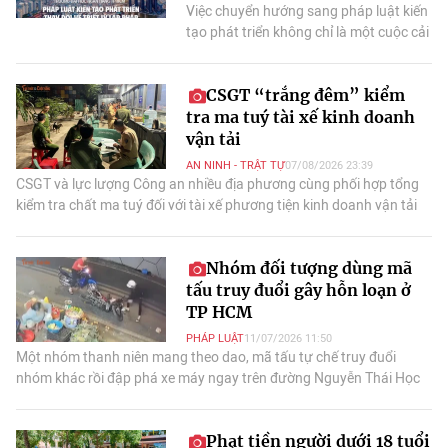
Việc chuyển hướng sang pháp luật kiến
tạo phát triển không chỉ là một cuộc cải
cách luật pháp mà còn là một cuộc
cách mạng về tư duy quản lý nhà nước,
CSGT “trắng đêm” kiểm
thể hiện quyết tâm của Chính phủ trong
tra ma tuý tài xế kinh doanh
việc xây dựng một "cơ chế phục vụ"
doanh nghiệp và người dân, thay vì để
vận tải
họ "đi xin".
AN NINH - TRẬT TỰ
07/08/2026 23:39
CSGT và lực lượng Công an nhiều địa phương cùng phối hợp tổng
kiểm tra chất ma tuý đối với tài xế phương tiện kinh doanh vận tải
(KDVT) ở cửa ngõ TP HCM.
Nhóm đối tượng dùng mã
tấu truy đuổi gây hỗn loạn ở
TP HCM
PHÁP LUẬT
11/07/2026 11:50
Một nhóm thanh niên mang theo dao, mã tấu tự chế truy đuổi
nhóm khác rồi đập phá xe máy ngay trên đường Nguyễn Thái Học
(phường Cầu Ông Lãnh, TP HCM).
Phạt tiền người dưới 18 tuổi