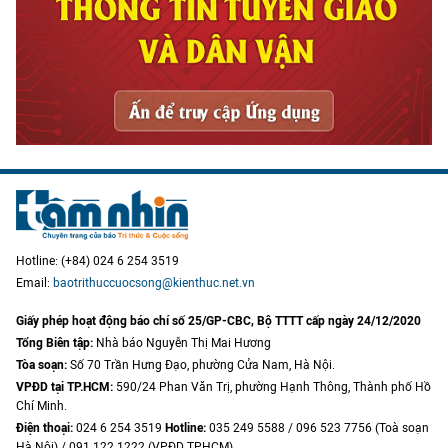
Hotline: (+84) 024 6 254 3519
Email:
baotrithuccuocsong@kienthuc.net.vn
Giấy phép hoạt động báo chí số 25/GP-CBC, Bộ TTTT cấp ngày 24/12/2020
Tổng Biên tập:
Nhà báo Nguyễn Thị Mai Hương
Tòa soạn:
Số 70 Trần Hưng Đạo, phường Cửa Nam, Hà Nội.
VPĐD tại TP.HCM:
590/24 Phan Văn Trị, phường Hạnh Thông, Thành phố Hồ
Chí Minh.
Điện thoại:
024 6 254 3519
Hotline:
035 249 5588 / 096 523 7756 (Toà soạn
Hà Nội) / 091 122 1222 (VPĐD TPHCM)