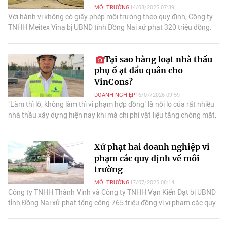
MÔI TRƯỜNG
14/08/2025 07:39
Với hành vi không có giấy phép môi trường theo quy định, Công ty
TNHH Meitex Vina bị UBND tỉnh Đồng Nai xử phạt 320 triệu đồng.
Tại sao hàng loạt nhà thầu
phụ ồ ạt đầu quân cho
VinCons?
DOANH NGHIỆP
16/07/2026 09:59
"Làm thì lỗ, không làm thì vi phạm hợp đồng" là nỗi lo của rất nhiều
nhà thầu xây dựng hiện nay khi mà chi phí vật liệu tăng chóng mặt,
nhân lực khan hiếm, đi kèm áp lực "nuôi quân" ngày một lớn. Trong
bối cảnh đó, ngày càng nhiều người quyết định từ bỏ mô hình thầu
Xử phạt hai doanh nghiệp vi
phụ quen thuộc để gia nhập VinCons.
phạm các quy định về môi
trường
MÔI TRƯỜNG
17/07/2025 08:14
Công ty TNHH Thành Vinh và Công ty TNHH Vạn Kiến Đạt bị UBND
tỉnh Đồng Nai xử phạt tổng cộng 765 triệu đồng vì vi phạm các quy
định về môi trường.