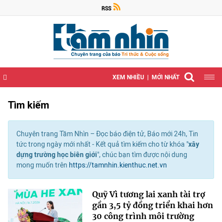
XEM NHIỀU
MỚI NHẤT
Tìm kiếm
Chuyên trang Tầm Nhìn – Đọc báo điện tử, Báo mới 24h, Tin
tức trong ngày mới nhất - Kết quả tìm kiếm cho từ khóa "
xây
dựng trường học biên giới
", chúc bạn tìm được nội dung
mong muốn trên
https://tamnhin.kienthuc.net.vn
Quỹ Vì tương lai xanh tài trợ
gần 3,5 tỷ đồng triển khai hơn
30 công trình môi trường