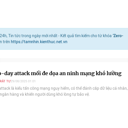
4h, Tin tức trong ngày mới nhất - Kết quả tìm kiếm cho từ khóa "
Zero-
n trên
https://tamnhin.kienthuc.net.vn
o-day attack mối đe dọa an ninh mạng khó lường
TRẬT TỰ
29/08/2025 01:01
attack là kiểu tấn công mạng nguy hiểm, có thể đánh cắp dữ liệu cá nhân,
 ngân hàng và khiến người dùng khó lòng tự bảo vệ.