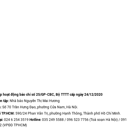
ép hoạt động báo chí số 25/GP-CBC, Bộ TTTT cấp ngày 24/12/2020
n tập:
Nhà báo Nguyễn Thị Mai Hương
:
Số 70 Trần Hưng Đạo, phường Cửa Nam, Hà Nội.
i TP.HCM:
590/24 Phan Văn Trị, phường Hạnh Thông, Thành phố Hồ Chí Minh.
ại:
024 6 254 3519
Hotline:
035 249 5588 / 096 523 7756 (Toà soạn Hà Nội) / 091
22 (VPĐD TPHCM)