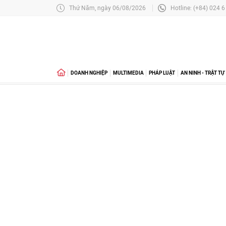
Thứ Năm, ngày 06/08/2026
Hotline: (+84) 024 
DOANH NGHIỆP
MULTIMEDIA
PHÁP LUẬT
AN NINH - TRẬT TỰ