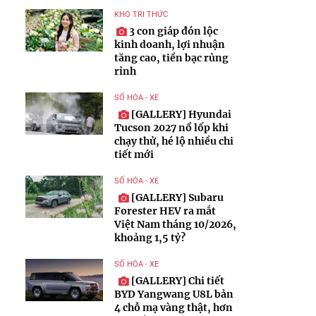
KHO TRI THỨC
3 con giáp đón lộc
kinh doanh, lợi nhuận
tăng cao, tiền bạc rủng
rỉnh
SỐ HÓA - XE
[GALLERY] Hyundai
Tucson 2027 nổ lốp khi
chạy thử, hé lộ nhiều chi
tiết mới
SỐ HÓA - XE
[GALLERY] Subaru
Forester HEV ra mắt
Việt Nam tháng 10/2026,
khoảng 1,5 tỷ?
SỐ HÓA - XE
[GALLERY] Chi tiết
BYD Yangwang U8L bản
4 chỗ mạ vàng thật, hơn