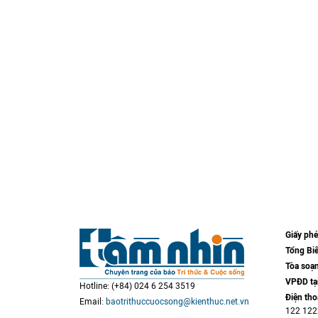
Giấy ph
Tổng Biê
Tòa soạn
VPĐD tạ
Hotline: (+84) 024 6 254 3519
Điện tho
Email:
baotrithuccuocsong@kienthuc.net.vn
122 12