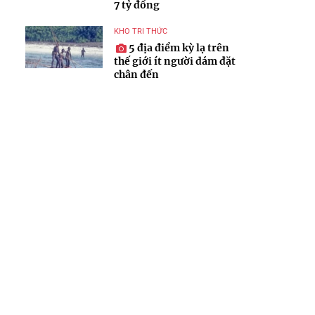
7 tỷ đồng
KHO TRI THỨC
5 địa điểm kỳ lạ trên
thế giới ít người dám đặt
chân đến