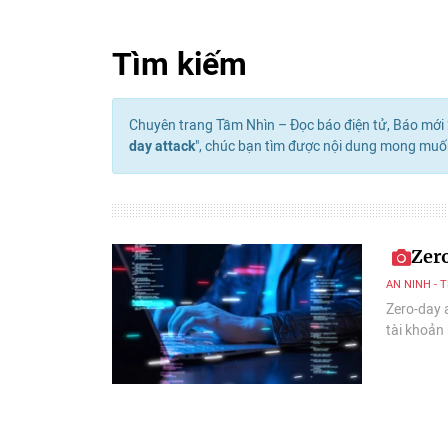
Tìm kiếm
Chuyên trang Tầm Nhìn – Đọc báo điện tử, Báo mới 2
day attack
", chúc bạn tìm được nội dung mong muố
Zer
AN NINH - 
Zero-day 
tài khoản