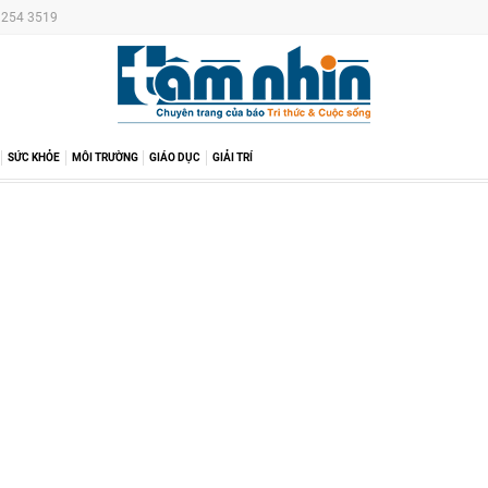
6 254 3519
SỨC KHỎE
MÔI TRƯỜNG
GIÁO DỤC
GIẢI TRÍ