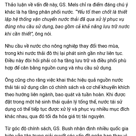
Thảo luận về vấn đề này, GS. Mels chỉ ra điểm đáng chú ý
khác là hạ tầng phân phối nước.
“Yếu tố then chốt là thiết
lập hệ thống vận chuyển nước thải đã qua xử lý phục vụ
đúng nhu cầu sử dụng, bao gồm cả khả năng lưu trữ nước
khi cần thiết”,
ông nói.
Nhu cầu về nước cho nông nghiệp thay đổi theo mùa,
trong khi nước thải đô thị lại phát sinh gần như liên tục.
Điều này đòi hỏi phải có hạ tầng lưu trữ và điều phối phù
hợp để cân bằng nguồn cung và nhu cầu sử dụng.
Ông cũng cho rằng việc khai thác hiệu quả nguồn nước
thải tái sử dụng cần có chính sách và cơ chế khuyến khích
theo hướng liên ngành, bao quát và tuần hoàn. Khi được
đặt trong một hệ sinh thái quản lý tổng thể, nước tái sử
dụng có thể tiếp tục được xử lý và phục vụ nhiều mục đích
khác nhau, qua đó tối đa hóa giá trị tài nguyên.
Từ góc độ chính sách, GS. Bush nhận định nhiều quốc gia
hiện vẫn tập trung giải quyết các vấn đề ngắn hạn thay vì