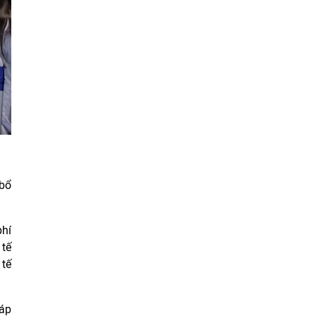
 bổ
phí
 tế
 tế
 áp