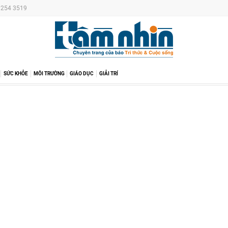
6 254 3519
SỨC KHỎE
MÔI TRƯỜNG
GIÁO DỤC
GIẢI TRÍ