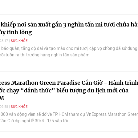
khiếp nơi sản xuất gần 3 nghìn tấn mì tươi chứa h
ủy tinh lỏng
23:17
SỨC KHỎE
i bảo quản, tăng độ dai và tạo màu cho mì tươi, cặp vợ chồng đã sử dụng
rồi tuồn ra thị trường hàng nghìn tấn sản phẩm.
ess Marathon Green Paradise Cần Giờ - Hành trìn
ớc chạy “đánh thức” biểu tượng du lịch mới của
CM
09:58
SỨC KHỎE
000 vận động viên sẽ đổ về TP.HCM tham dự VnExpress Marathon Gree
ần Giờ dịp nghỉ lễ 30/4 - 1/5 sắp tới.