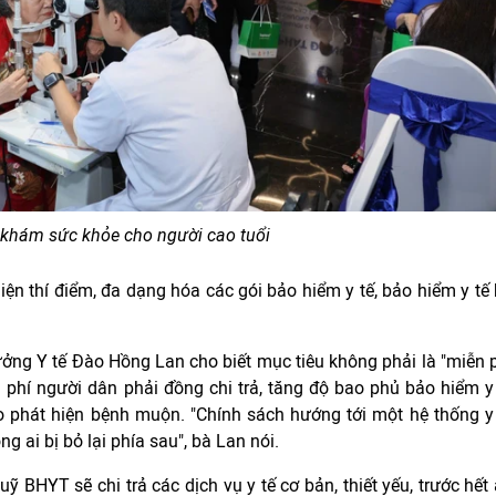
khám sức khỏe cho người cao tuổi
iện thí điểm, đa dạng hóa các gói bảo hiểm y tế, bảo hiểm y tế
rưởng Y tế Đào Hồng Lan cho biết mục tiêu không phải là "miễn 
i phí người dân phải đồng chi trả, tăng độ bao phủ bảo hiểm y
o phát hiện bệnh muộn. "Chính sách hướng tới một hệ thống y
 ai bị bỏ lại phía sau", bà Lan nói.
 BHYT sẽ chi trả các dịch vụ y tế cơ bản, thiết yếu, trước hết