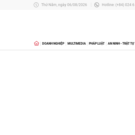
Thứ Năm, ngày 06/08/2026
Hotline: (+84) 024 
DOANH NGHIỆP
MULTIMEDIA
PHÁP LUẬT
AN NINH - TRẬT TỰ