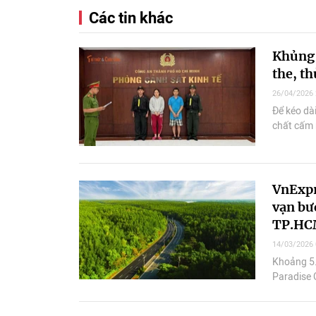
Các tin khác
Khủng 
the, th
26/04/2026 
Để kéo dà
chất cấm 
VnExpr
vạn bư
TP.H
14/03/2026 
Khoảng 5.
Paradise C