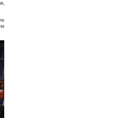
nh,
cho
trí