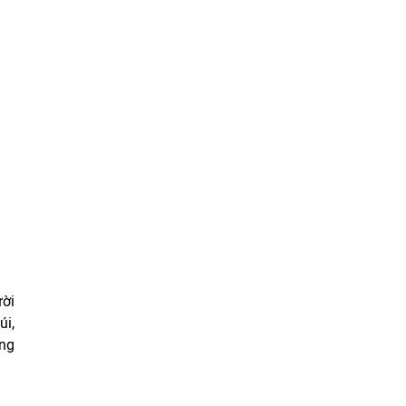
ười
úi,
ảng