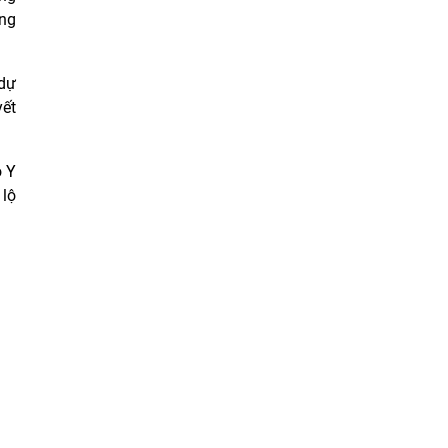
ông
 dự
yết
ộ Y
 lộ