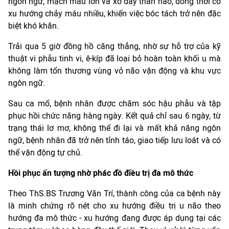
ngôn ngữ, mạch máu lớn và xô đẩy thân não, đồng thời có
xu hướng chảy máu nhiều, khiến việc bóc tách trở nên đặc
biệt khó khăn.
Trải qua 5 giờ đồng hồ căng thẳng, nhờ sự hỗ trợ của kỹ
thuật vi phẫu tinh vi, ê-kíp đã loại bỏ hoàn toàn khối u mà
không làm tổn thương vùng vỏ não vận động và khu vực
ngôn ngữ.
Sau ca mổ, bệnh nhân được chăm sóc hậu phẫu và tập
phục hồi chức năng hàng ngày. Kết quả chỉ sau 6 ngày, từ
trạng thái lơ mơ, không thể đi lại và mất khả năng ngôn
ngữ, bệnh nhân đã trở nên tỉnh táo, giao tiếp lưu loát và có
thể vận động tự chủ.
Hồi phục ấn tượng nhờ phác đồ điều trị đa mô thức
Theo ThS.BS Trương Văn Trí, thành công của ca bệnh này
là minh chứng rõ nét cho xu hướng điều trị u não theo
hướng đa mô thức - xu hướng đang được áp dụng tại các