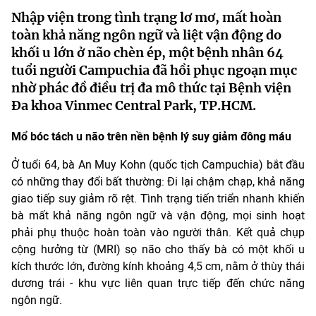
Nhập viện trong tình trạng lơ mơ, mất hoàn
toàn khả năng ngôn ngữ và liệt vận động do
khối u lớn ở não chèn ép, một bệnh nhân 64
tuổi người Campuchia đã hồi phục ngoạn mục
nhờ phác đồ điều trị đa mô thức tại Bệnh viện
Đa khoa Vinmec Central Park, TP.HCM.
Mổ bóc tách u não trên nền bệnh lý suy giảm đông máu
Ở tuổi 64, bà An Muy Kohn (quốc tịch Campuchia) bắt đầu
có những thay đổi bất thường: Đi lại chậm chạp, khả năng
giao tiếp suy giảm rõ rệt. Tình trạng tiến triển nhanh khiến
bà mất khả năng ngôn ngữ và vận động, mọi sinh hoạt
phải phụ thuộc hoàn toàn vào người thân. Kết quả chụp
cộng hưởng từ (MRI) sọ não cho thấy bà có một khối u
kích thước lớn, đường kính khoảng 4,5 cm, nằm ở thùy thái
dương trái - khu vực liên quan trực tiếp đến chức năng
ngôn ngữ.