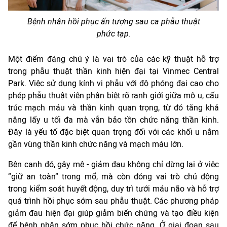
Bệnh nhân hồi phục ấn tượng sau ca phẫu thuật
phức tạp.
Một điểm đáng chú ý là vai trò của các kỹ thuật hỗ trợ
trong phẫu thuật thần kinh hiện đại tại Vinmec Central
Park. Việc sử dụng kính vi phẫu với độ phóng đại cao cho
phép phẫu thuật viên phân biệt rõ ranh giới giữa mô u, cấu
trúc mạch máu và thần kinh quan trọng, từ đó tăng khả
năng lấy u tối đa mà vẫn bảo tồn chức năng thần kinh.
Đây là yếu tố đặc biệt quan trọng đối với các khối u nằm
gần vùng thần kinh chức năng và mạch máu lớn.
Bên cạnh đó, gây mê - giảm đau không chỉ dừng lại ở việc
“giữ an toàn” trong mổ, mà còn đóng vai trò chủ động
trong kiểm soát huyết động, duy trì tưới máu não và hỗ trợ
quá trình hồi phục sớm sau phẫu thuật. Các phương pháp
giảm đau hiện đại giúp giảm biến chứng và tạo điều kiện
để bệnh nhân sớm phục hồi chức năng. Ở giai đoạn sau