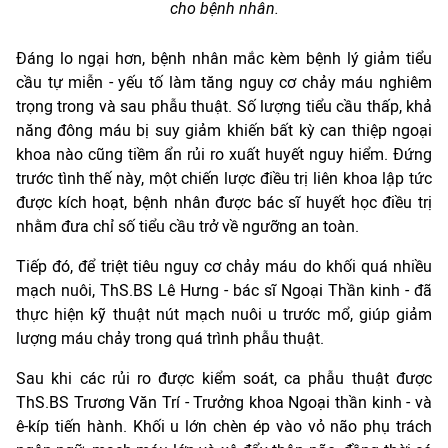
cho bệnh nhân.
Đáng lo ngại hơn, bệnh nhân mắc kèm bệnh lý giảm tiểu
cầu tự miễn - yếu tố làm tăng nguy cơ chảy máu nghiêm
trọng trong và sau phẫu thuật. Số lượng tiểu cầu thấp, khả
năng đông máu bị suy giảm khiến bất kỳ can thiệp ngoại
khoa nào cũng tiềm ẩn rủi ro xuất huyết nguy hiểm. Đứng
trước tình thế này, một chiến lược điều trị liên khoa lập tức
được kích hoạt, bệnh nhân được bác sĩ huyết học điều trị
nhằm đưa chỉ số tiểu cầu trở về ngưỡng an toàn.
Tiếp đó, để triệt tiêu nguy cơ chảy máu do khối quá nhiều
mạch nuôi, ThS.BS Lê Hưng - bác sĩ Ngoại Thần kinh - đã
thực hiện kỹ thuật nút mạch nuôi u trước mổ, giúp giảm
lượng máu chảy trong quá trình phẫu thuật.
Sau khi các rủi ro được kiểm soát, ca phẫu thuật được
ThS.BS Trương Văn Trí - Trưởng khoa Ngoại thần kinh - và
ê-kíp tiến hành. Khối u lớn chèn ép vào vỏ não phụ trách