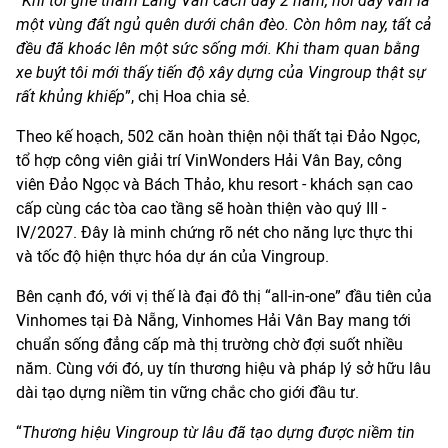
“
Khi tôi ghé thăm Làng Vân cách đây 2 năm, nơi đây vẫn là
một vùng đất ngủ quên dưới chân đèo. Còn hôm nay, tất cả
đều đã khoác lên một sức sống mới. Khi tham quan bằng
xe buýt tôi mới thấy tiến độ xây dựng của Vingroup thật sự
rất khủng khiếp
”, chị Hoa chia sẻ.
Theo kế hoạch, 502 căn hoàn thiện nội thất tại Đảo Ngọc,
tổ hợp công viên giải trí VinWonders Hải Vân Bay, công
viên Đảo Ngọc và Bách Thảo, khu resort - khách sạn cao
cấp cùng các tòa cao tầng sẽ hoàn thiện vào quý III -
IV/2027. Đây là minh chứng rõ nét cho năng lực thực thi
và tốc độ hiện thực hóa dự án của Vingroup.
Bên cạnh đó, với vị thế là đại đô thị “all-in-one” đầu tiên của
Vinhomes tại Đà Nẵng, Vinhomes Hải Vân Bay mang tới
chuẩn sống đẳng cấp mà thị trường chờ đợi suốt nhiều
năm. Cùng với đó, uy tín thương hiệu và pháp lý sở hữu lâu
dài tạo dựng niềm tin vững chắc cho giới đầu tư.
“
Thương hiệu Vingroup từ lâu đã tạo dựng được niềm tin