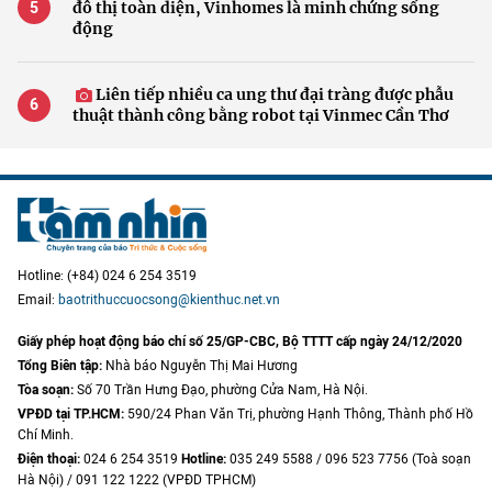
đô thị toàn diện, Vinhomes là minh chứng sống
động
Liên tiếp nhiều ca ung thư đại tràng được phẫu
thuật thành công bằng robot tại Vinmec Cần Thơ
Hotline: (+84) 024 6 254 3519
Email:
baotrithuccuocsong@kienthuc.net.vn
Giấy phép hoạt động báo chí số 25/GP-CBC, Bộ TTTT cấp ngày 24/12/2020
Tổng Biên tập:
Nhà báo Nguyễn Thị Mai Hương
Tòa soạn:
Số 70 Trần Hưng Đạo, phường Cửa Nam, Hà Nội.
VPĐD tại TP.HCM:
590/24 Phan Văn Trị, phường Hạnh Thông, Thành phố Hồ
Chí Minh.
Điện thoại:
024 6 254 3519
Hotline:
035 249 5588 / 096 523 7756 (Toà soạn
Hà Nội) / 091 122 1222 (VPĐD TPHCM)