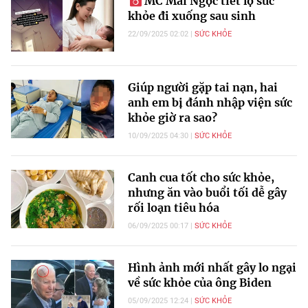
MC Mai Ngọc tiết lộ sức
khỏe đi xuống sau sinh
22/09/2025 02:02
SỨC KHỎE
Giúp người gặp tai nạn, hai
anh em bị đánh nhập viện sức
khỏe giờ ra sao?
10/09/2025 04:30
SỨC KHỎE
Canh cua tốt cho sức khỏe,
nhưng ăn vào buổi tối dễ gây
rối loạn tiêu hóa
06/09/2025 00:17
SỨC KHỎE
Hình ảnh mới nhất gây lo ngại
về sức khỏe của ông Biden
05/09/2025 12:24
SỨC KHỎE