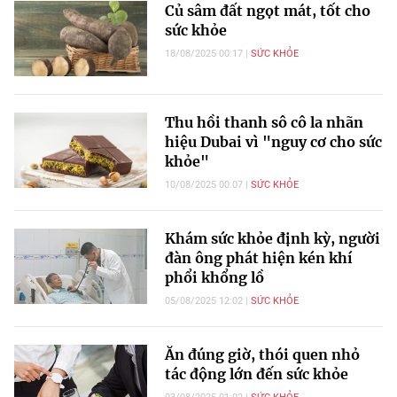
Củ sâm đất ngọt mát, tốt cho
sức khỏe
18/08/2025 00:17
SỨC KHỎE
Thu hồi thanh sô cô la nhãn
hiệu Dubai vì "nguy cơ cho sức
khỏe"
10/08/2025 00:07
SỨC KHỎE
Khám sức khỏe định kỳ, người
đàn ông phát hiện kén khí
phổi khổng lồ
05/08/2025 12:02
SỨC KHỎE
Ăn đúng giờ, thói quen nhỏ
tác động lớn đến sức khỏe