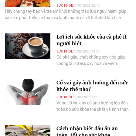
SỨC KHỎE
01/07/2025 12:12
Hãy chung tay bảo vệ trẻ em khỏi những trào lưu nguy hiểm, giúp
các em phát triển an toàn và lành mạnh cả về thể chất lẫn tinh
thần.
Lợi ích sức khỏe của cà phê ít
người biết
SỨC KHỎE
30/06/2025 00:32
Cà phê giàu chất chống oxy hóa giúp
chống lại stress oxy hóa và viêm
nhiễm, cải thiện sự tỉnh táo, tập trung
và chức năng nhận thức...
Cổ vai gáy ảnh hưởng đến sức
khỏe thế nào?
SỨC KHỎE
29/06/2025 23:17
Vùng cổ vai gáy có ảnh hưởng lớn đến
toàn bộ sức khỏe thể chất và tinh thần.
Những cơn đau mỏi nhẹ đôi khi là “lời
cảnh báo” sớm của nhiều bệnh lý nguy
Cách nhận biết dầu ăn an
hiểm.
toàn, tốt cho sức khỏe