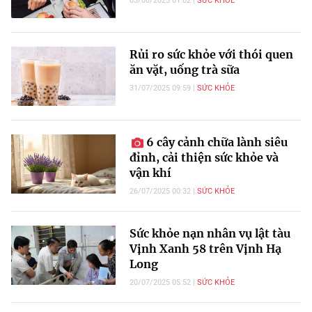
03/08/2025 01:02
SỨC KHỎE
Rủi ro sức khỏe với thói quen
ăn vặt, uống trà sữa
31/07/2025 09:59
SỨC KHỎE
6 cây cảnh chữa lành siêu
đỉnh, cải thiện sức khỏe và
vận khí
26/07/2025 00:32
SỨC KHỎE
Sức khỏe nạn nhân vụ lật tàu
Vịnh Xanh 58 trên Vịnh Hạ
Long
20/07/2025 05:52
SỨC KHỎE