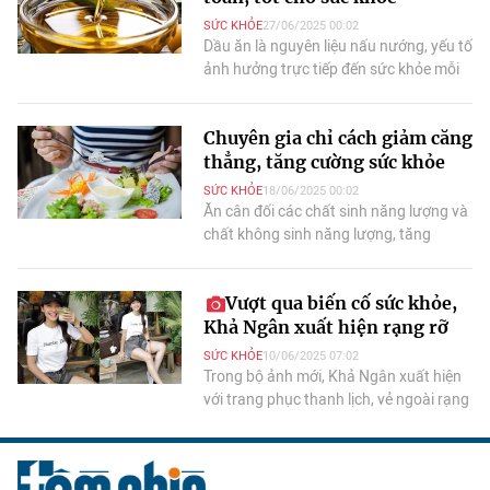
SỨC KHỎE
27/06/2025 00:02
Dầu ăn là nguyên liệu nấu nướng, yếu tố
ảnh hưởng trực tiếp đến sức khỏe mỗi
người, nên cần tuyệt đối lựa chọn dầu
an toàn.
Chuyên gia chỉ cách giảm căng
thẳng, tăng cường sức khỏe
SỨC KHỎE
18/06/2025 00:02
Ăn cân đối các chất sinh năng lượng và
chất không sinh năng lượng, tăng
cường tập luyện thể thao, ngủ đủ giấc...
góp phần giảm căng thẳng, tăng cường
Vượt qua biến cố sức khỏe,
sức khoẻ.
Khả Ngân xuất hiện rạng rỡ
SỨC KHỎE
10/06/2025 07:02
Trong bộ ảnh mới, Khả Ngân xuất hiện
với trang phục thanh lịch, vẻ ngoài rạng
ngời, tiếp thêm nguồn năng lượng tích
cực đến người đối diện.