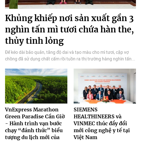
Khủng khiếp nơi sản xuất gần 3
nghìn tấn mì tươi chứa hàn the,
thủy tinh lỏng
Để kéo dài bảo quản, tăng độ dai và tạo màu cho mì tươi, cặp vợ
chồng đã sử dụng chất cấm rồi tuồn ra thị trường hàng nghìn tấn...
VnExpress Marathon
SIEMENS
Green Paradise Cần Giờ
HEALTHINEERS và
- Hành trình vạn bước
VINMEC thúc đẩy đổi
chạy “đánh thức” biểu
mới công nghệ y tế tại
tượng du lịch mới của
Việt Nam