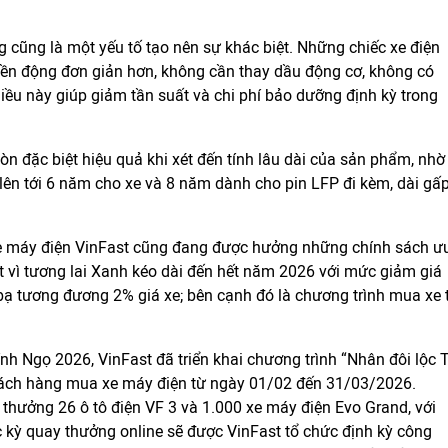
g cũng là một yếu tố tạo nên sự khác biệt. Những chiếc xe điện
ruyền động đơn giản hơn, không cần thay dầu động cơ, không có
iều này giúp giảm tần suất và chi phí bảo dưỡng định kỳ trong
còn đặc biệt hiệu quả khi xét đến tính lâu dài của sản phẩm, nhờ
ên tới 6 năm cho xe và 8 năm dành cho pin LFP đi kèm, dài gấ
xe máy điện VinFast cũng đang được hưởng những chính sách ư
ệt vì tương lai Xanh kéo dài đến hết năm 2026 với mức giảm giá
c bạ tương đương 2% giá xe; bên cạnh đó là chương trình mua xe 
nh Ngọ 2026, VinFast đã triển khai chương trình “Nhân đôi lộc T
khách hàng mua xe máy điện từ ngày 01/02 đến 31/03/2026.
thưởng 26 ô tô điện VF 3 và 1.000 xe máy điện Evo Grand, với
Các kỳ quay thưởng online sẽ được VinFast tổ chức định kỳ công