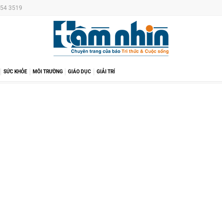
254 3519
SỨC KHỎE
MÔI TRƯỜNG
GIÁO DỤC
GIẢI TRÍ