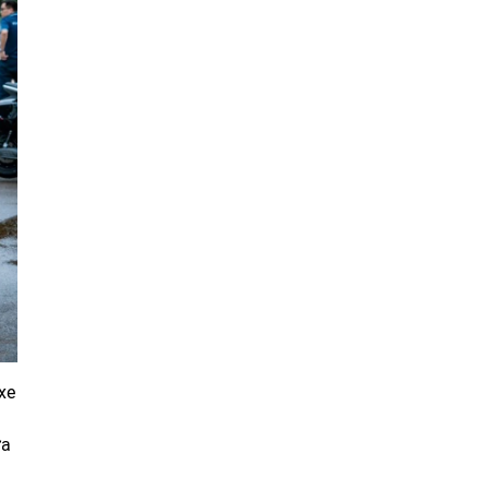
xe
ưa