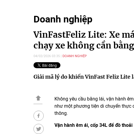
Doanh nghiệp
VinFastFeliz Lite: Xe m
chạy xe không cần bằng 
04/02/2026 03:35
DOANH NGHIỆP
Giải mã lý do khiến VinFast Feliz Lite 
Không yêu cầu bằng lái, vận hành êm á
như một phương tiện di chuyển thực 
thông.
Vận hành êm ái, cốp 34L để đồ thoải