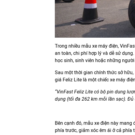
Trong nhiều mẫu xe máy điện, VinFast
an toàn, chi phí hợp lý và dễ sử dụng.
học sinh, sinh viên hoặc những người
Sau một thời gian chính thức sở hữu
giá Feliz Lite là một chiếc xe máy đi
“VinFast Feliz Lite có bộ pin dung lư
dụng (tối đa 262 km mỗi lần sạc). Đủ
Bên cạnh đó, mẫu xe điện này mang đ
phía trước, giảm xóc êm ái ở cả phía 