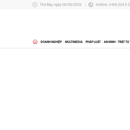
Thứ Bảy, ngày 08/08/2026
Hotline: (+84) 024 6 
DOANH NGHIỆP
MULTIMEDIA
PHÁP LUẬT
AN NINH - TRẬT TỰ