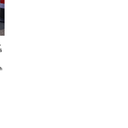
,
ả
nh