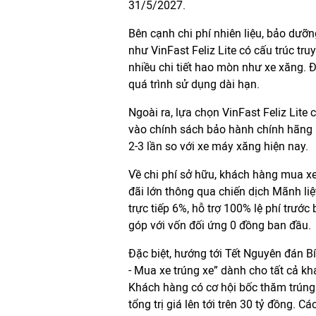
31/5/2027.
Bên cạnh chi phí nhiên liệu, bảo dưỡn
như VinFast Feliz Lite có cấu trúc t
nhiều chi tiết hao mòn như xe xăng. Đ
quá trình sử dụng dài hạn.
Ngoài ra, lựa chọn VinFast Feliz Lite 
vào chính sách bảo hành chính hãng l
2-3 lần so với xe máy xăng hiện nay.
Về chi phí sở hữu, khách hàng mua 
đãi lớn thông qua chiến dịch Mãnh li
trực tiếp 6%, hỗ trợ 100% lệ phí trướ
góp với vốn đối ứng 0 đồng ban đầu.
Đặc biệt, hướng tới Tết Nguyên đán Bí
- Mua xe trúng xe” dành cho tất cả 
Khách hàng có cơ hội bốc thăm trúng 
tổng trị giá lên tới trên 30 tỷ đồng. 