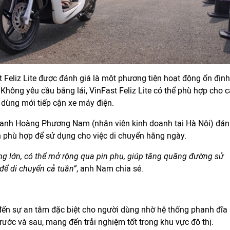
 Feliz Lite được đánh giá là một phương tiện hoạt động ổn định
 Không yêu cầu bằng lái, VinFast Feliz Lite có thể phù hợp cho c
 dùng mới tiếp cận xe máy điện.
, anh Hoàng Phương Nam (nhân viên kinh doanh tại Hà Nội) đá
ện phù hợp để sử dụng cho việc di chuyển hằng ngày.
ợng lớn, có thể mở rộng qua pin phụ, giúp tăng quãng đường sử
để di chuyển cả tuần
”
, anh Nam chia sẻ.
ến sự an tâm đặc biệt cho người dùng nhờ hệ thống phanh đĩa
trước và sau, mang đến trải nghiệm tốt trong khu vực đô thị.