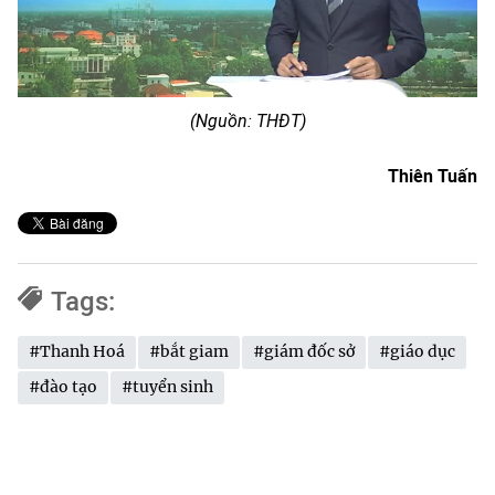
Video
(Nguồn: THĐT)
Thiên Tuấn
Tags:
#Thanh Hoá
#bắt giam
#giám đốc sở
#giáo dục
#đào tạo
#tuyển sinh