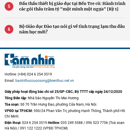
Đấu thầu thiết bị giáo dục tại Bến Tre cũ: Hành trình
các gói thầu trăm tỷ "một mình một ngựa" [Kỳ 1]
Bộ Giáo dục Đào tạo nói gì về tình trạng lạm thu đầu
năm học mới?
Hotline: (+84) 024 6 254 3519
Email:
baotrithuccuocsong@kienthuc.net.vn
Giấy phép hoạt động báo chí số 25/GP-CBC, Bộ TTTT cấp ngày 24/12/2020
Tổng Biên tập:
Nhà báo Nguyễn Thị Mai Hương
Tòa soạn:
Số 70 Trần Hưng Đạo, phường Cửa Nam, Hà Nội.
VPĐD tại TP.HCM:
590/24 Phan Văn Trị, phường Hạnh Thông, Thành phố Hồ
Chí Minh.
Điện thoại:
024 6 254 3519
Hotline:
035 249 5588 / 096 523 7756 (Toà soạn
Hà Nội) / 091 122 1222 (VPĐD TPHCM)