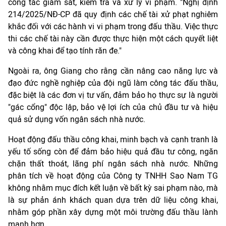
công tác giám sát, kiểm tra và xử lý vi phạm. "Nghị định
214/2025/NĐ-CP đã quy định các chế tài xử phạt nghiêm
khắc đối với các hành vi vi phạm trong đấu thầu. Việc thực
thi các chế tài này cần được thực hiện một cách quyết liệt
và công khai để tạo tính răn đe."
Ngoài ra, ông Giang cho rằng cần nâng cao năng lực và
đạo đức nghề nghiệp của đội ngũ làm công tác đấu thầu,
đặc biệt là các đơn vị tư vấn, đảm bảo họ thực sự là người
"gác cổng" độc lập, bảo vệ lợi ích của chủ đầu tư và hiệu
quả sử dụng vốn ngân sách nhà nước.
Hoạt động đấu thầu công khai, minh bạch và cạnh tranh là
yếu tố sống còn để đảm bảo hiệu quả đầu tư công, ngăn
chặn thất thoát, lãng phí ngân sách nhà nước. Những
phân tích về hoạt động của Công ty TNHH Sao Nam TG
không nhằm mục đích kết luận về bất kỳ sai phạm nào, mà
là sự phản ánh khách quan dựa trên dữ liệu công khai,
nhằm góp phần xây dựng một môi trường đấu thầu lành
mạnh hơn.