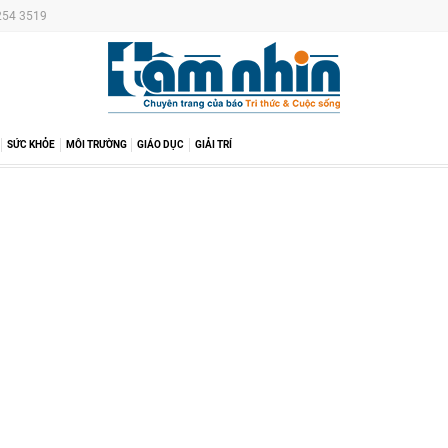
 254 3519
SỨC KHỎE
MÔI TRƯỜNG
GIÁO DỤC
GIẢI TRÍ