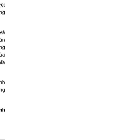
yệt
ọng
 và
oàn
ảng
của
ĩa
inh
ng
inh