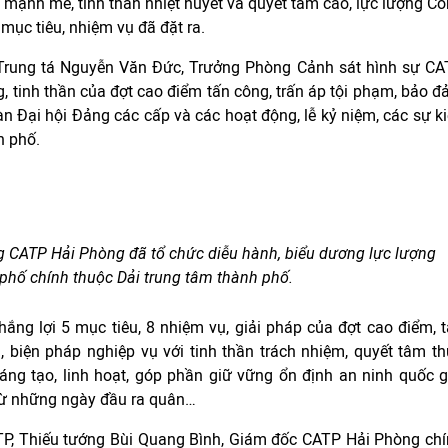
ế mạnh mẽ, tinh thần nhiệt huyết và quyết tâm cao, lực lượng C
mục tiêu, nhiệm vụ đã đặt ra.
, Trung tá Nguyễn Văn Đức, Trưởng Phòng Cảnh sát hình sự C
g, tinh thần của đợt cao điểm tấn công, trấn áp tội phạm, bảo 
àn Đại hội Đảng các cấp và các hoạt động, lễ kỷ niệm, các sự k
h phố.
ng CATP Hải Phòng đã tổ chức diễu hành, biểu dương lực lượng
 phố chính thuộc Dải trung tâm thành phố.
ắng lợi 5 mục tiêu, 8 nhiệm vụ, giải pháp của đợt cao điểm, 
, biện pháp nghiệp vụ với tinh thần trách nhiệm, quyết tâm t
ng tạo, linh hoạt, góp phần giữ vững ổn định an ninh quốc g
 từ những ngày đầu ra quân…
ATP, Thiếu tướng Bùi Quang Bình, Giám đốc CATP Hải Phòng ch