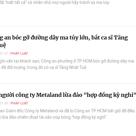
đã "mất tất cả" và nhắn nhủ mọi người hãy tránh xa ma túy.
 an bóc gỡ đường dây ma túy lớn, bắt ca sĩ Tăng
uệ
01:57
PHÁP LUẬT
ghi vấn tại khách sạn, Công an phường ở TP HCM bóc gỡ đường dây ma
i 48 đối tượng, trong đó có ca sĩ Tăng Nhật Tuệ.
 người công ty Metaland lừa đảo "hợp đồng kỳ nghỉ
01:09
PHÁP LUẬT
an Giám đốc Công ty Metaland và đã bị Công an TP HCM bắt giữ để điều
vi lừa đảo chiếm đoạt tài sản núp bóng "hợp đồng kỳ nghỉ".