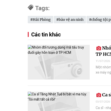
Tags:
#Hải Phòng
#bảo vệ an ninh
#chống tội 
Các tin khác
Nhóm
TP HC
11/07/2026 
Một nhóm 
xe máy ng
Ca s
03/07/2026 
Ca sĩ - nh