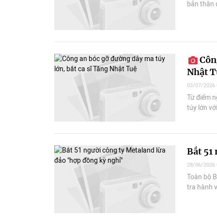
bản thân 
Công
Nhật T
03/07/2026 
Từ điểm n
túy lớn vớ
Bắt 51
28/06/2026 
Toàn bộ B
tra hành 