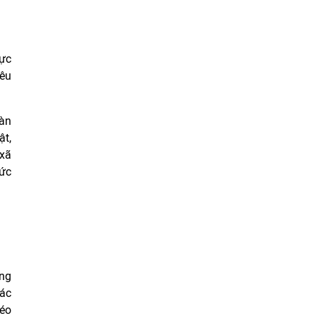
lực
iêu
oàn
ật,
 xã
sức
ông
các
kéo