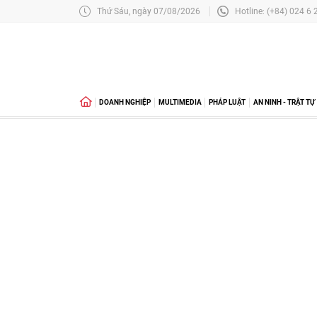
Thứ Sáu, ngày 07/08/2026
Hotline: (+84) 024 6
DOANH NGHIỆP
MULTIMEDIA
PHÁP LUẬT
AN NINH - TRẬT TỰ