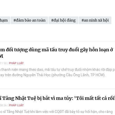
phạm
#đảm bảo an toàn
#đại hội đảng
#an ninh xã hội
 đối tượng dùng mã tấu truy đuổi gây hỗn loạn ở
M
11:50
PHÁP LUẬT
thanh niên mang theo dao, mã tấu tự chế truy đuổi nhóm khác rồi đập 
ay trên đường Nguyễn Thái Học (phường Cầu Ông Lãnh, TP HCM).
ĩ Tăng Nhật Tuệ bị bắt vì ma túy: 'Tôi mất tất cả rồi
08:56
PHÁP LUẬT
ạc sĩ Tăng Nhật Tuệ khi làm việc với CQĐT đã bày tỏ sự hối hận, cho rằng