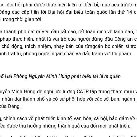
, đòi hỏi phải được thực hiện kiên trì, bền bỉ; mục tiêu trước 
Đảng các cấp tiến tới Đại hội đại biểu toàn quốc lần thứ 14 
 trong thời gian tới.
 thành phố đặt ra yêu cầu rất cao, rất toàn diện về lãnh đạo, 
n pháp thực hiện, nhất là vai trò của người đứng đầu Công an 
h chủ động, trách nhiệm, nhạy bén của từngcán bộ chiến sĩ tr
inh trật tự, phòng ngừa, ngăn chặn và đấu tranh với tội phạm.
ố Hải Phòng Nguyễn Minh Hùng phát biểu tại lễ ra quân
uyễn Minh Hùng đề nghị lực lượng CATP tập trung tham mưu 
 nhân dânthành phố và có sự phối hợp với các sở, ban, ngành
 của Đảng.
, chính sách về phát triển kinh tế, văn hóa, xã hội, bảo đảm về
ều được thụ hưởng những thành quả của đổi mới, phát triển.