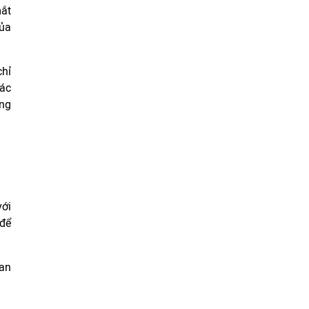
mắt
của
chỉ
các
ong
với
 để
 an