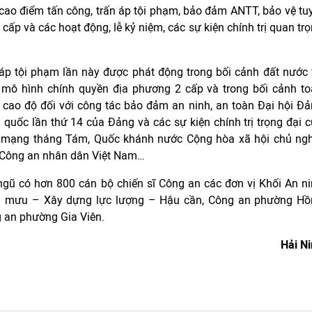
 cao điểm tấn công, trấn áp tội phạm, bảo đảm ANTT, bảo vệ tu
 cấp và các hoạt động, lễ kỷ niệm, các sự kiện chính trị quan tr
 áp tội phạm lần này được phát động trong bối cảnh đất nước
n mô hình chính quyền địa phương 2 cấp và trong bối cảnh t
 cao độ đối với công tác bảo đảm an ninh, an toàn Đại hội Đ
àn quốc lần thứ 14 của Đảng và các sự kiện chính trị trọng đại 
 mạng tháng Tám, Quốc khánh nước Cộng hòa xã hội chủ ngh
 Công an nhân dân Việt Nam…
ngũ có hơn 800 cán bộ chiến sĩ Công an các đơn vị Khối An n
m mưu – Xây dựng lực lượng – Hậu cần, Công an phường Hồ
 an phường Gia Viên.
Hải N