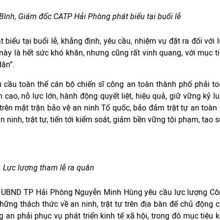
ình, Giám đốc CATP Hải Phòng phát biểu tại buổi lễ
iểu tại buổi lễ, khẳng định, yêu cầu, nhiệm vụ đặt ra đối với 
này là hết sức khó khăn, nhưng cũng rất vinh quang, với mục t
dân”.
cầu toàn thể cán bộ chiến sĩ công an toàn thành phố phải t
âm cao, nỗ lực lớn, hành động quyết liệt, hiệu quả, giữ vững kỷ lu
 trên mặt trận bảo vệ an ninh Tổ quốc, bảo đảm trật tự an toàn
an ninh, trật tự, tiến tới kiểm soát, giảm bền vững tội phạm, tạo 
Lực lượng tham lễ ra quân
tịch UBND TP Hải Phòng Nguyễn Minh Hùng yêu cầu lực lượng C
ững thách thức về an ninh, trật tự trên địa bàn để chủ động 
an phải phục vụ phát triển kinh tế xã hội, trong đó mục tiêu 