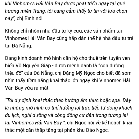
khi
Vinhomes
Hải Vân Bay được phát triển ngay tại quê
hương
miền Trung
, tôi càng cảm thấy tự tin với lựa chọn
này”
,
chị Bình nói.
Không chỉ nhóm nhà đầu tư kỳ cựu, các sản phẩm tại
Vinhomes Hải Vân Bay cũng hấp dẫn thế hệ nhà đầu tư trẻ
tại Đà Nẵng.
Đang kinh doanh mô hình căn hộ cho thuê trên tuyến ven
biển Võ Nguyên Giáp - được mệnh danh là “con đường
triệu đô” của Đà Nẵng, chị Đặng Mỹ Ngọc cho biết đã sớm
nhìn thấy tiềm năng khai thác lớn ngay khi Vinhomes Hải
Vân Bay vừa ra mắt.
“
T
ôi dự định khai thác theo hướng ẩm thực hoặc spa. Đây
là những mô hình có thể hưởng lợi trực tiếp từ dòng khách
du lịch, nghỉ dưỡng và cộng đồng cư dân trong tương lai
tại
Vinhomes Hải Vân Bay
”,
chị Ngọc nói về kế hoạch khai
thác một căn thấp tầng tại phân khu Đảo Ngọc.