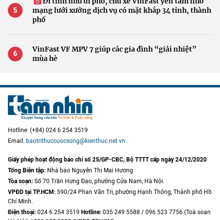
Đi tỉnh như đi phố, chủ xe VinFast yên tâm nhờ
mạng lưới xưởng dịch vụ có mặt khắp 34 tỉnh, thành
phố
VinFast VF MPV 7 giúp các gia đình “giải nhiệt”
mùa hè
Hotline: (+84) 024 6 254 3519
Email:
baotrithuccuocsong@kienthuc.net.vn
Giấy phép hoạt động báo chí số 25/GP-CBC, Bộ TTTT cấp ngày 24/12/2020
Tổng Biên tập:
Nhà báo Nguyễn Thị Mai Hương
Tòa soạn:
Số 70 Trần Hưng Đạo, phường Cửa Nam, Hà Nội.
VPĐD tại TP.HCM:
590/24 Phan Văn Trị, phường Hạnh Thông, Thành phố Hồ
Chí Minh.
Điện thoại:
024 6 254 3519
Hotline:
035 249 5588 / 096 523 7756 (Toà soạn