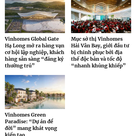
Vinhomes Global Gate
Mục sở thị Vinhomes
Hạ Long mở ra hàng vạn
Hải Vân Bay, giới đầu tư
cơ hội lập nghiệp, khách
bị chinh phục bởi địa
hàng sẵn sàng “đăng ký
thế độc bản và tốc độ
thường trú”
“nhanh khủng khiếp”
Vinhomes Green
Paradise: “Dự án để
đời” mang khát vọng
kiến tạo