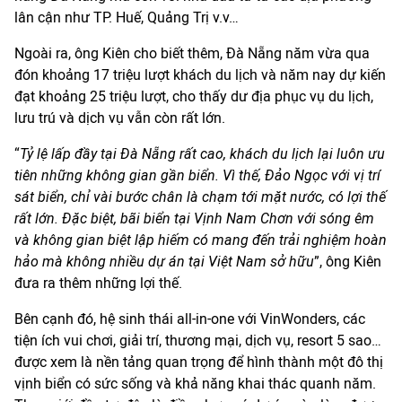
lân cận như TP. Huế, Quảng Trị v.v…
Ngoài ra, ông Kiên cho biết thêm, Đà Nẵng năm vừa qua
đón khoảng 17 triệu lượt khách du lịch và năm nay dự kiến
đạt khoảng 25 triệu lượt, cho thấy dư địa phục vụ du lịch,
lưu trú và dịch vụ vẫn còn rất lớn.
“
Tỷ lệ lấp đầy
tại Đà Nẵng rất cao, khách du lịch lại luôn ưu
tiên những không gian gần biển. Vì thế, Đảo Ngọc với vị trí
sát biển, chỉ vài bước chân là chạm tới mặt nước, có lợi thế
rất lớn
. Đặc biệt, bãi biển tại Vịnh Nam Chơn với sóng êm
và không gian biệt lập hiếm có mang đến trải nghiệm
hoàn
hảo mà không nhiều dự án tại Việt Nam sở hữu
”, ông Kiên
đưa ra thêm những lợi thế.
Bên cạnh đó, hệ sinh thái all-in-one với VinWonders, các
tiện ích vui chơi, giải trí, thương mại, dịch vụ, resort 5 sao…
được xem là nền tảng quan trọng để hình thành một đô thị
vịnh biển có sức sống và khả năng khai thác quanh năm.