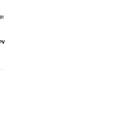
ật
PV