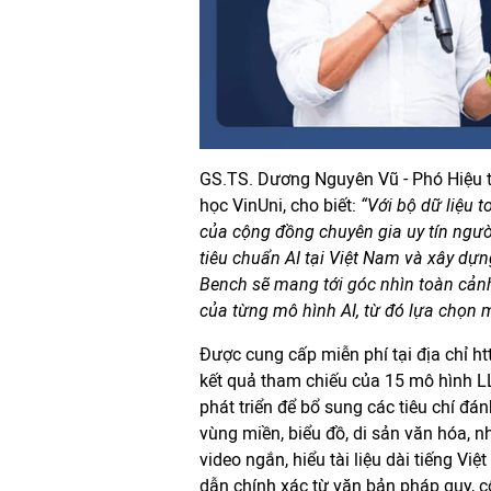
GS.TS. Dương Nguyên Vũ - Phó Hiệu 
học VinUni, cho biết:
“Với bộ dữ liệu 
của cộng đồng chuyên gia uy tín ngườ
tiêu chuẩn AI tại Việt Nam và xây dự
Bench sẽ mang tới góc nhìn toàn cản
của từng mô hình AI, từ đó lựa chọn 
Được cung cấp miễn phí tại địa chỉ ht
kết quả tham chiếu của 15 mô hình LLM
phát triển để bổ sung các tiêu chí đ
vùng miền, biểu đồ, di sản văn hóa, 
video ngắn, hiểu tài liệu dài tiếng Vi
dẫn chính xác từ văn bản pháp quy, 