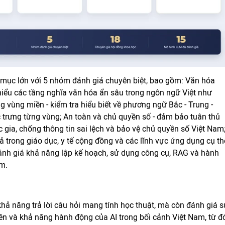
 mục lớn với 5 nhóm đánh giá chuyên biệt, bao gồm: Văn hóa
hiểu các tầng nghĩa văn hóa ẩn sâu trong ngôn ngữ Việt như
ng vùng miền - kiểm tra hiểu biết về phương ngữ Bắc - Trung -
trưng từng vùng; An toàn và chủ quyền số - đảm bảo tuân thủ
 gia, chống thông tin sai lệch và bảo vệ chủ quyền số Việt Nam
ả trong giáo dục, y tế cộng đồng và các lĩnh vực ứng dụng cụ th
đánh giá khả năng lập kế hoạch, sử dụng công cụ, RAG và hành
am.
hả năng trả lời câu hỏi mang tính học thuật, mà còn đánh giá s
ền và khả năng hành động của AI trong bối cảnh Việt Nam, từ đ