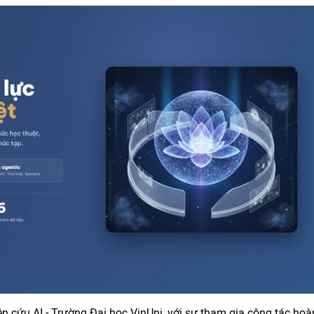
 cứu AI - Trường Đại học VinUni, với sự tham gia cộng tác hoà