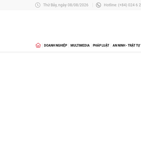
Thứ Bảy, ngày 08/08/2026
Hotline: (+84) 024 6 
DOANH NGHIỆP
MULTIMEDIA
PHÁP LUẬT
AN NINH - TRẬT TỰ