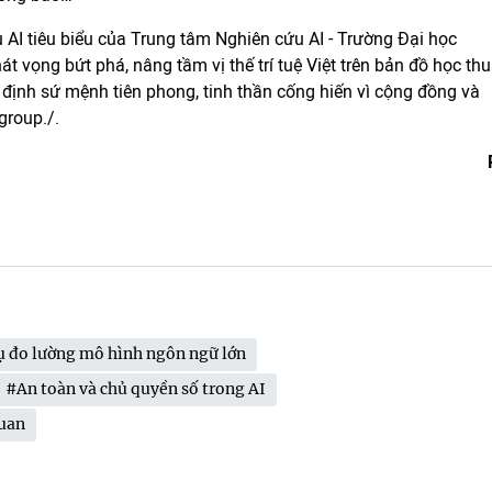
AI tiêu biểu của Trung tâm Nghiên cứu AI - Trường Đại học
t vọng bứt phá, nâng tầm vị thế trí tuệ Việt trên bản đồ học thu
 định sứ mệnh tiên phong, tinh thần cống hiến vì cộng đồng và
group./.
ụ đo lường mô hình ngôn ngữ lớn
#An toàn và chủ quyền số trong AI
quan