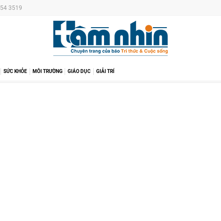
254 3519
SỨC KHỎE
MÔI TRƯỜNG
GIÁO DỤC
GIẢI TRÍ